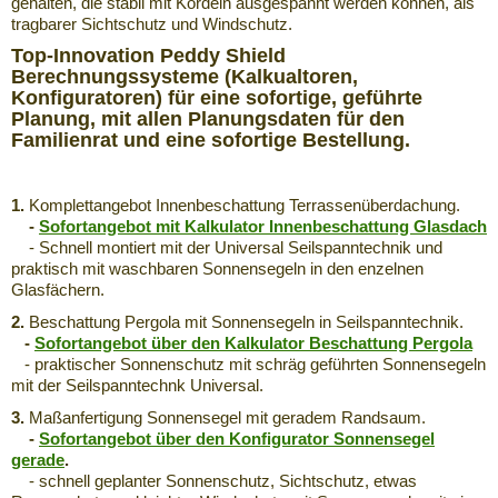
gehalten, die stabil mit Kordeln ausgespannt werden können, als
tragbarer Sichtschutz und Windschutz.
Top-Innovation Peddy Shield
Berechnungssysteme (Kalkualtoren,
Konfiguratoren) für eine sofortige, geführte
Planung, mit allen Planungsdaten für den
Familienrat und eine sofortige Bestellung.
1.
Komplettangebot Innenbeschattung Terrassenüberdachung.
-
Sofortangebot mit Kalkulator Innenbeschattung Glasdach
- Schnell montiert mit der Universal Seilspanntechnik und
praktisch mit waschbaren Sonnensegeln in den enzelnen
Glasfächern.
2.
Beschattung Pergola mit Sonnensegeln in Seilspanntechnik.
-
Sofortangebot über den Kalkulator Beschattung Pergola
- praktischer Sonnenschutz mit schräg geführten Sonnensegeln
mit der Seilspanntechnk Universal.
3.
Maßanfertigung Sonnensegel mit geradem Randsaum.
-
Sofortangebot über den Konfigurator Sonnensegel
gerade
.
- schnell geplanter Sonnenschutz, Sichtschutz, etwas