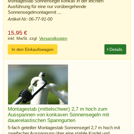
Montagestab Sonnensegel konkav in der leichten
Ausführung für eine nur vorübergehende
Sonnensegelmontagemit ...
Artikel-Nr: 06-77-91-00
15,95
€
inkl. MwSt. zzgl.
Versandkosten
In den Einkaufswagen
Details
Montagestab (mittelschwer) 2,7 m hoch zum
Ausspannen von konkaven Sonnensegeln mit
dauerelastischen Spanngurten
5-fach geteilter Montagestab Sonnensegel 2,7 m hoch mit
zweifacher Auspannung über eine stabile Kordel und