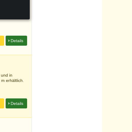
 und in
m erhältlich.
n
Details
 und in
m erhältlich.
n
Details