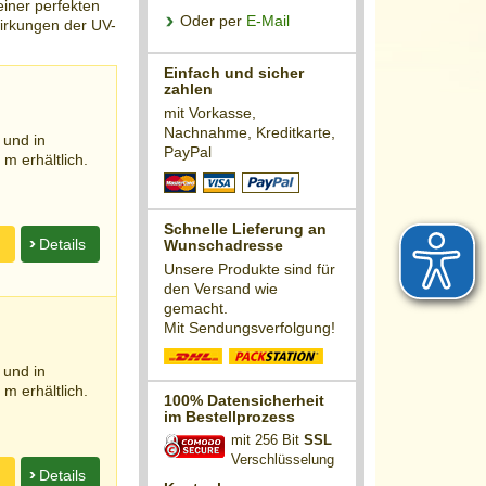
iner perfekten
Oder per
E-Mail
irkungen der UV-
Einfach und sicher
zahlen
mit Vorkasse,
Nachnahme, Kreditkarte,
 und in
PayPal
m erhältlich.
Schnelle Lieferung an
n
Details
Wunschadresse
Unsere Produkte sind für
den Versand wie
gemacht.
Mit Sendungsverfolgung!
 und in
m erhältlich.
100% Datensicherheit
im Bestellprozess
mit 256 Bit
SSL
Verschlüsselung
n
Details