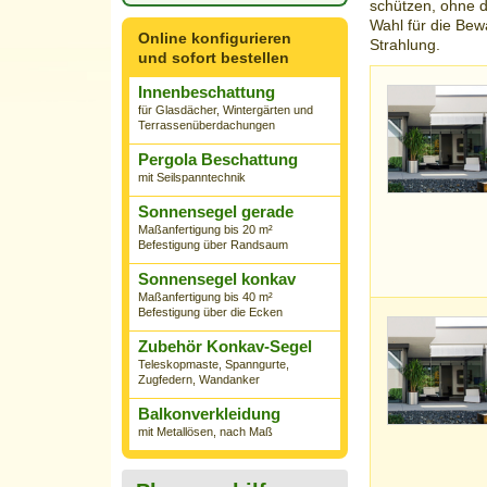
schützen, ohne
Wahl für die Be
Online konfigurieren
Strahlung.
und sofort bestellen
Innenbeschattung
für Glasdächer, Wintergärten und
Terrassenüberdachungen
Pergola Beschattung
mit Seilspanntechnik
Sonnensegel gerade
Maßanfertigung bis 20 m²
Befestigung über Randsaum
Sonnensegel konkav
Maßanfertigung bis 40 m²
Befestigung über die Ecken
Zubehör Konkav-Segel
Teleskopmaste, Spanngurte,
Zugfedern, Wandanker
Balkonverkleidung
mit Metallösen, nach Maß