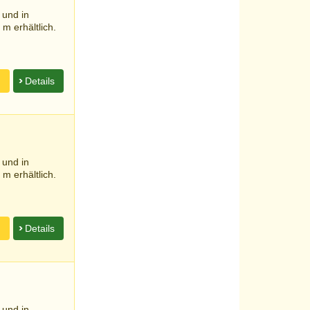
 und in
m erhältlich.
n
Details
 und in
m erhältlich.
n
Details
 und in