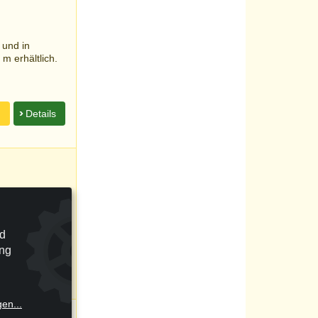
 und in
m erhältlich.
n
Details
 und in
m erhältlich.
nd
ung
n
Details
gen
...