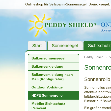
Onlineshop für Seilspann-Sonnensegel, Dreiecksegel, 
ON
Sonnen
Start
Sonnensegel
Sichtschutz
Peddy Shield
S
Balkonsonnensegel
Sonnenro
Balkonverkleidung
Balkonverkleidung nach
Sonnenroll
Maß (Konfigurator)
Outdoor Vorhänge
Sonnenrollos sin
effektive Kontrol
HDPE Sonnenrollo
luftdurchlässige
Einsatz auf Balk
Mobiler Sichtschutz
Ein großer Vortei
Paravent