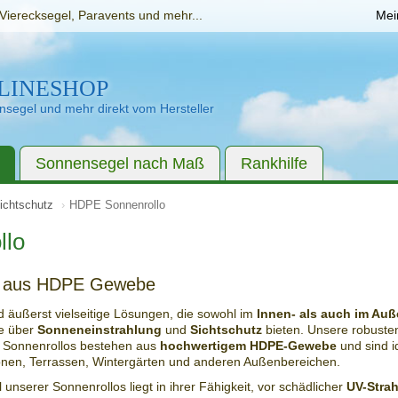
Vierecksegel, Paravents und mehr...
Mei
LINESHOP
segel und mehr direkt vom Hersteller
Sonnensegel nach Maß
Rankhilfe
ichtschutz
HDPE Sonnenrollo
llo
o aus HDPE Gewebe
d äußerst vielseitige Lösungen, die sowohl im
Innen- als auch im Auß
le über
Sonneneinstrahlung
und
Sichtschutz
bieten. Unsere robuste
n Sonnenrollos bestehen aus
hochwertigem HDPE-Gewebe
und sind i
onen, Terrassen, Wintergärten und anderen Außenbereichen.
l unserer Sonnenrollos liegt in ihrer Fähigkeit, vor schädlicher
UV-Stra