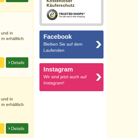
Kostenloser
Käuferschutz
 und in
Facebook
m erhältlich.
Bleiben Sie auf dem
Laufenden
n
Details
Instagram
Wir sind jetzt auch auf
Instagram!
 und in
m erhältlich.
n
Details