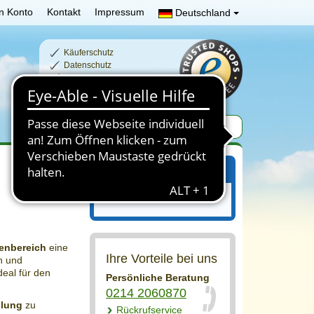
n Konto
Kontakt
Impressum
Deutschland
Käuferschutz
Datenschutz
Schnelle Lieferzeiten
Sichere Zahlung
Ihr Einkaufswagen
Ihr Einkaufswagen ist leer.
enbereich
eine
Ihre Vorteile bei uns
n und
deal für den
Persönliche Beratung
0214 2060870
hlung
zu
Rückrufservice