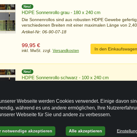
Neu!
HDPE Sonnenrollo grau - 180 x 240 cm
Die Sonnenrollos sind aus robusten HDPE Gewebe gefertig
verschiedenen Breiten mit einer maximalen Länge von 2,40 
Artikel-Nr: 06-90-07-18
99,95
€
In den Einkaufswage
inkl. MwSt. zzgl.
Versandkosten
Neu!
HDPE Sonnenrollo schwarz - 100 x 240 cm
Die Sonnenrollos sind aus robusten HDPE Gewebe gefertig
verschiedenen Breiten mit einer maximalen Länge von 2,40 
Artikel-Nr: 06-90-20-10
unserer Webseite werden Cookies verwendet. Einige davon si
endig, während es uns andere ermöglichen, Ihre Nutzererfahr
59,95
€
In den Einkaufswage
unserer Webseite für Sie und andere zu verbessern.
inkl. MwSt. zzgl.
Versandkosten
r notwendige akzeptieren
Alle akzeptieren
Einstellun
Neu!