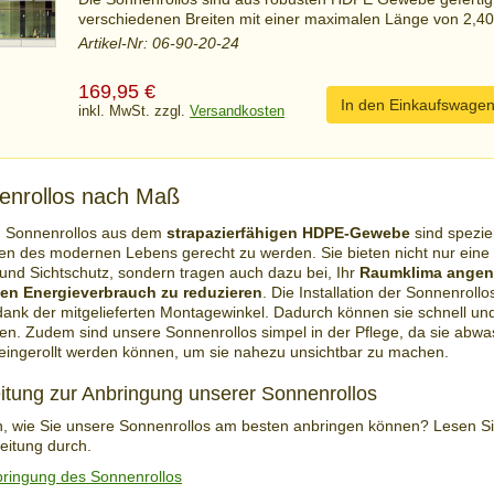
verschiedenen Breiten mit einer maximalen Länge von 2,40 
Artikel-Nr: 06-90-20-24
169,95
€
In den Einkaufswage
inkl. MwSt. zzgl.
Versandkosten
nrollos nach Maß
 Sonnenrollos aus dem
strapazierfähigen HDPE-Gewebe
sind speziel
n des modernen Lebens gerecht zu werden. Sie bieten nicht nur eine 
und Sichtschutz, sondern tragen auch dazu bei, Ihr
Raumklima ange
den Energieverbrauch zu reduzieren
. Die Installation der Sonnenrollos
dank der mitgelieferten Montagewinkel. Dadurch können sie schnell und
n. Zudem sind unsere Sonnenrollos simpel in der Pflege, da sie abwa
t eingerollt werden können, um sie nahezu unsichtbar zu machen.
leitung zur Anbringung unserer Sonnenrollos
n, wie Sie unsere Sonnenrollos am besten anbringen können? Lesen Si
eitung durch.
bringung des Sonnenrollos