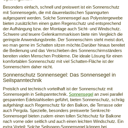
Besonders einfach, schnell und preiswert ist ein Sonnenschutz
mit Sonnensegeln, die mit dauerelastischen Spanngurten
aufgespannt werden. Solche Sonnensegel aus Polyestergewebe
bieten zusätzlichm einen guten Regenschutz und entsprechend
der Aufhängung bzw. der Montage auch Sicht- und Windschutz.
Schwere und teuere Gelenkarmmarkisen biete nim Vergleich die
geringste Anwendungsbreite. Der Sonnenschirm steht meist dort,
wo man gerne im Schatten sitzen möchte.Darüber hinaus bereitet
die Bedienung und das Verschieben des Sonnenschirmständers
bereiten vielen Menschen Probleme. Die ideale Lösung für einen
komfortablen Sonnenschutz mit viel Schatten-Fläche ist der
Sonnenschirm daher nicht.
Sonnenschutz Sonnensegel: Das Sonnensegel in
Seilspanntechnik
Preislich und technisch vorteilhaft ist der Sonnenschutz mit
Sonnensegeln in Seilspanntechnik.
Sonnensegel
an zwei parallel
gespannten Edelstahlseilen geführt, bieten Sonnenschutz, schräg
aufgehängt auch Regenschutz für den Balkon, die Terrasse oder
auch Pergola. Spezielle, besonders preiswerte Senkrecht-
Sonnensegel bieten zudem einen tollen Sichtschutz für Balkone
nach vorne oder seitlich und auch einen leichten Windschutz. Ein
extra Vorteil: Solche Seilspann-Sonnensegel können bei