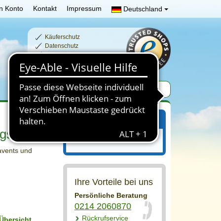
n Konto
Kontakt
Impressum
Deutschland
Käuferschutz
Datenschutz
Schnelle Lieferzeiten
Sichere Zahlung
Ihr Einkaufswagen
gshilfen
Ihr Einkaufswagen ist leer.
avents und
Ihre Vorteile bei uns
Persönliche Beratung
0214 2060870
Rückrufservice
Übersicht