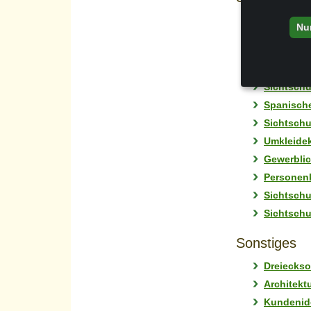
Sichtschu
Nu
Sichtschu
Sichtschu
und Auße
Sichtschu
Spanische
Sichtschu
Umkleidek
Gewerblic
Personenk
Sichtschu
Sichtschu
Sonstiges
Dreieckso
Architekt
Kundenid