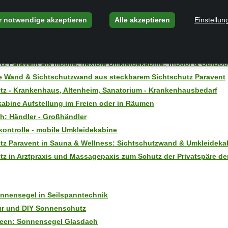
tz Paravent auf dem Balkon
r notwendige akzeptieren
Alle akzeptieren
Einstellun
tz Terrasse mit Sonnensegeln und Paravent
tz Paravent - Sichtschutz mobil vielseitig mit einzigartigem Zubeh
n.
tz Paravent als mobile, flexible Umkleidekabine: InDoor & OutDoo
 Wand & Sichtschutzwand aus steckbarem Sichtschutz Paravent
tz - Krankenhaus, Altenheim, Sanatorium - Krankenhausbedarf
abine Aufstellung im Freien oder in Räumen
h: Händler - Großhändler
ontrolle - mobile Umkleidekabine
tz Paravent in Sauna & Wellness: Sichtschutzwand & Umkleideka
tz in Arztpraxis und Massagepaxis zum Schutz der Privatspäre de
nnensegel in Seilspanntechnik
ur und DIY Sonnenschutz
een: Sonnensegel Glasdach