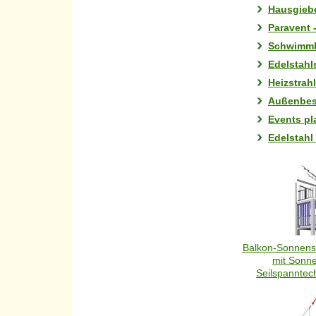
Hausgieb
Paravent 
Schwimmb
Edelstahl
Heizstrah
Außenbes
Events pl
Edelstahl 
Balkon-Sonnensc
mit Sonne
Seilspanntech