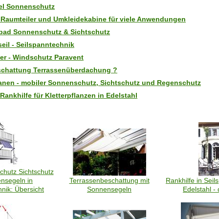
el Sonnenschutz
-Raumteiler und Umkleidekabine für viele Anwendungen
ad Sonnenschutz & Sichtschutz
seil - Seilspanntechnik
ler - Windschutz Paravent
chattung Terrassenüberdachung ?
anen - mobiler Sonnenschutz, Sichtschutz und Regenschutz
Rankhilfe für Kletterpflanzen in Edelstahl
hutz Sichtschutz
nsegeln in
Terrassenbeschattung mit
Rankhilfe in Sei
nik: Übersicht
Sonnensegeln
Edelstahl -