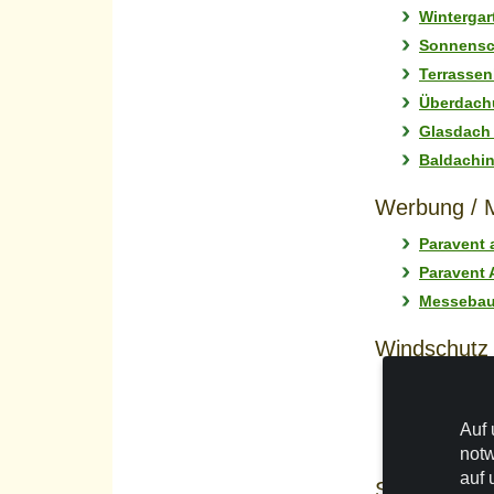
Winterga
Sonnensc
Terrassen
Überdach
Glasdach
Baldachin
Werbung / 
Paravent a
Paravent
Messebau 
Windschutz
Terrasse 
Garten Wi
Auf 
Außengas
notw
auf 
Sichtschutz