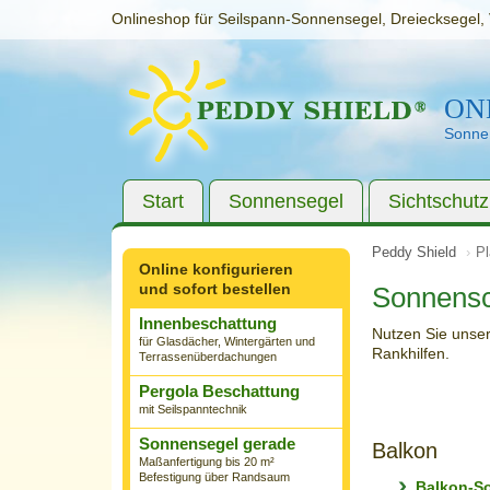
Onlineshop für Seilspann-Sonnensegel, Dreiecksegel, 
ON
Sonnen
Start
Sonnensegel
Sichtschutz
Peddy Shield
Pl
Online konfigurieren
und sofort bestellen
Sonnensch
Innenbeschattung
Nutzen Sie unser
für Glasdächer, Wintergärten und
Rankhilfen.
Terrassenüberdachungen
Pergola Beschattung
mit Seilspanntechnik
Sonnensegel gerade
Balkon
Maßanfertigung bis 20 m²
Befestigung über Randsaum
Balkon-So