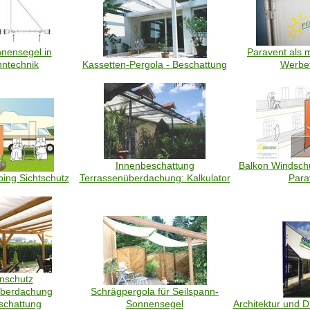
nensegel in
Paravent als m
nntechnik
Kassetten-Pergola - Beschattung
Werbe
Innenbeschattung
Balkon Windsch
ing Sichtschutz
Terrassenüberdachung: Kalkulator
Para
nschutz
überdachung
Schrägpergola für Seilspann-
schattung
Sonnensegel
Architektur und 