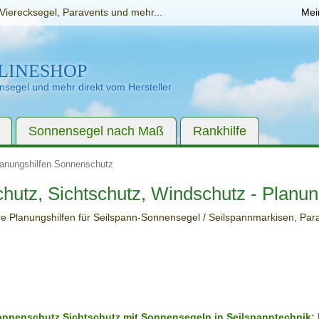
Vierecksegel, Paravents und mehr...
Mei
LINESHOP
segel und mehr direkt vom Hersteller
Sonnensegel nach Maß
Rankhilfe
anungshilfen Sonnenschutz
utz, Sichtschutz, Windschutz - Planun
e Planungshilfen für Seilspann-Sonnensegel / Seilspannmarkisen, Par
nnenschutz Sichtschutz mit Sonnensegeln in Seilspanntechnik: 