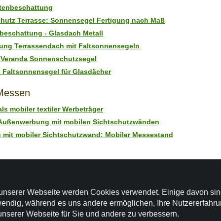
rtenbeschattung
hutz Terrasse: Sonnensegel Fertigung nach Maß
beschattung - Glasdach Metall
ung Terrassendach mit Faltsonnensegeln
 Veranda Sonnenschutzsegel
 Faltsonnensegel für Glasdächer
Messen
ls mobiler textiler Werbeträger
 Außenwerbung mit mobilen Sichtschutzwänden
mit mobiler Sichtschutzwand: Mobiler Messestand
Windschutz
ndschutz Paravent
unserer Webseite werden Cookies verwendet. Einige davon si
tronomie Windschutz
endig, während es uns andere ermöglichen, Ihre Nutzererfahr
unserer Webseite für Sie und andere zu verbessern.