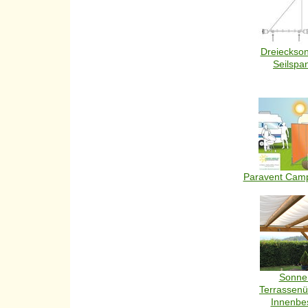
Dreieckson
Seilspa
Paravent Camp
Sonne
Terrassen
Innenbe