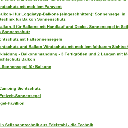
ndschutz mit mobilem Paravent
alkon-I für Loggiatyp-Balkone (eingeschnitten): Sonnensegel in
technik für Balkon Sonnenschutz
alkon-II für Balkone mit Handlauf und Decke: Sonnensegel in Se
on Sonnenschutz
chtschutz mit Faltsonnensegeln
chtschutz und Balkon Windschutz mit mobilem faltbarem Sichtsc
kleidung - Balkonumrandung - 3 Fertigrößen und 2 Längen mit Me
Sichtschutz Balkon
-Sonnensegel für Balkone
Camping Sichtschutz
reizeit-Sonnensegel
el-Pavillion
 in Seilspanntechnik aus Edelstahl - die Technik