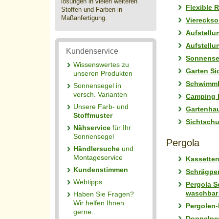
lösungen in vielen weiteren
Flexible 
Stoffen und Farben in
Maßanfertigung.
Viereckso
Aufstellu
Aufstellu
Kundenservice
Sonnense
Wissenswertes zu
Garten Si
unseren Produkten
Schwimmb
Sonnensegel in
versch. Varianten
Camping F
Unsere Farb- und
Gartenha
Stoffmuster
Sichtschu
Nähservice
für Ihr
Sonnensegel
Pergola
Händlersuche
und
Montageservice
Kassetten
Kundenstimmen
Schrägper
Webtipps
Pergola S
waschbar 
Haben Sie Fragen?
Wir helfen Ihnen
Pergolen-
gerne.
Doppelper