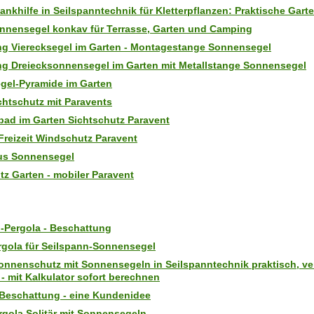
Rankhilfe in Seilspanntechnik für Kletterpflanzen: Praktische Gart
nnensegel konkav für Terrasse, Garten und Camping
ng Vierecksegel im Garten - Montagestange Sonnensegel
ng Dreiecksonnensegel im Garten mit Metallstange Sonnensegel
gel-Pyramide im Garten
chtschutz mit Paravents
ad im Garten Sichtschutz Paravent
reizeit Windschutz Paravent
us Sonnensegel
tz Garten - mobiler Paravent
-Pergola - Beschattung
gola für Seilspann-Sonnensegel
onnenschutz mit Sonnensegeln in Seilspanntechnik praktisch, ve
- mit Kalkulator sofort berechnen
Beschattung - eine Kundenidee
gola Solitär mit Sonnensegeln