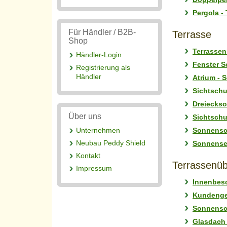
Pergola -
Für Händler / B2B-
Terrasse
Shop
Terrasse
Händler-Login
Fenster 
Registrierung als
Händler
Atrium - 
Sichtschu
Dreieckso
Über uns
Sichtschu
Sonnensch
Unternehmen
Neubau Peddy Shield
Sonnenseg
Kontakt
Terrassenüb
Impressum
Innenbesc
Kundenge
Sonnensc
Glasdach 