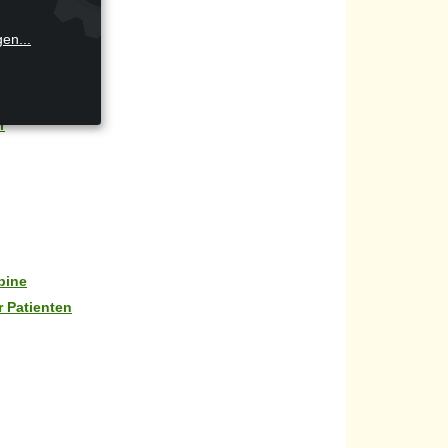
gen
...
ör für Innen
r
bine
r Patienten