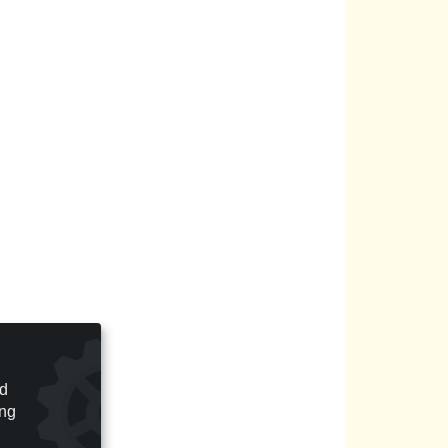
nd
ung