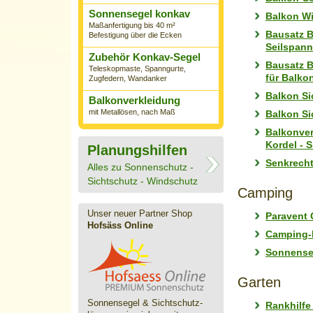
Sonnensegel konkav
Balkon Wi
Maßanfertigung bis 40 m²
Bausatz B
Befestigung über die Ecken
Seilspann
Zubehör Konkav-Segel
Bausatz B
Teleskopmaste, Spanngurte,
für Balk
Zugfedern, Wandanker
Balkon Si
Balkonverkleidung
mit Metallösen, nach Maß
Balkon Si
Balkonver
Kordel - 
Planungshilfen
Senkrecht
Alles zu Sonnenschutz -
Sichtschutz - Windschutz
Camping
Unser neuer Partner Shop
Paravent 
Hofsäss Online
Camping-F
Sonnenseg
Garten
Sonnensegel & Sichtschutz­
Rankhilfe