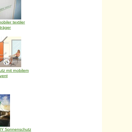
obiler textiler
träger
utz mit mobilem
vent
DIY Sonnenschutz