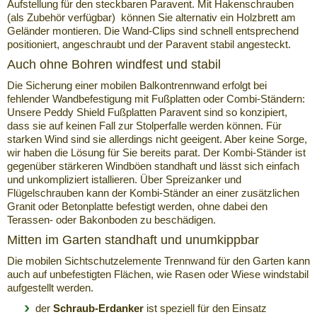
Aufstellung für den steckbaren Paravent. Mit Hakenschrauben
(als Zubehör verfügbar) können Sie alternativ ein Holzbrett am
Geländer montieren. Die Wand-Clips sind schnell entsprechend
positioniert, angeschraubt und der Paravent stabil angesteckt.
Auch ohne Bohren windfest und stabil
Die Sicherung einer mobilen Balkontrennwand erfolgt bei
fehlender Wandbefestigung mit Fußplatten oder Combi-Ständern:
Unsere Peddy Shield Fußplatten Paravent sind so konzipiert,
dass sie auf keinen Fall zur Stolperfalle werden können. Für
starken Wind sind sie allerdings nicht geeigent. Aber keine Sorge,
wir haben die Lösung für Sie bereits parat. Der Kombi-Ständer ist
gegenüber stärkeren Windböen standhaft und lässt sich einfach
und unkompliziert istallieren. Über Spreizanker und
Flügelschrauben kann der Kombi-Ständer an einer zusätzlichen
Granit oder Betonplatte befestigt werden, ohne dabei den
Terassen- oder Bakonboden zu beschädigen.
Mitten im Garten standhaft und unumkippbar
Die mobilen Sichtschutzelemente Trennwand für den Garten kann
auch auf unbefestigten Flächen, wie Rasen oder Wiese windstabil
aufgestellt werden.
der
Schraub-Erdanker
ist speziell für den Einsatz