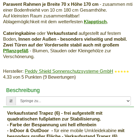
Paravent Rahmen je Breite 70 x Höhe 170 cm
- zusammen mti
einer Bodenfreiehit von 10 cm 180 cm Gesamthöhe.
Auf kleinsten Raum zusammenfaltbar!
Ablagemöglichkeit mit dem wetterfesten
Klapptisch
.
Cateringkabine
oder
Verkaufsstand
aufgestellt auf festem
Boden
, Innen oder Außen - besonders vielseitig und mobil.
Zwei Türen auf der Vorderseite stabil auch mit großem
Pflanzgefäß
- Blumen, Stauden oder Kleingehölze zur
Verschönerung.
Hersteller:
Peddy Shield Sonnenschutzsysteme GmbH
4.33
von
5
Punkten (
9
Bewertungen)
Beschreibung
Verkaufsstand Trapez (6) - frei aufgestellt mit
quadratischen fußplatten zur Stabilisierung.
- Farbe der Bespannung uni hell elfenbein
- InDoor & OutDoor -
für eine mobile Umkleidekabine
mit
besonders großer Fläche - Verkaufsstand Trapez (6).