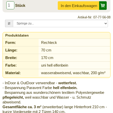
Stück
In den Einkaufswagen
Artikel-Nr: 07-77-56-08
Produktdaten
Form:
Rechteck
Länge:
70 cm
Breite:
170 cm
Farbe:
uni hell elfenbein
Material:
wasserabweisend, waschbar, 200 g/m²
- InDoor & OutDoor verwendbar -
wetterfest.
- Bespannung Paravent Farbe
hell elfenbein.
Bespannung aus wunderschönem textilem Polyestergewebe
pflegeleicht,
weil waschbar und Wasser - u. Schmutz
abweisend.
Gesamtfläche ca. 3 m²
(erweiterbar) lange Hinterfront 210 cm -
kurze Vorderseite mit 2 Türen 140 cm.