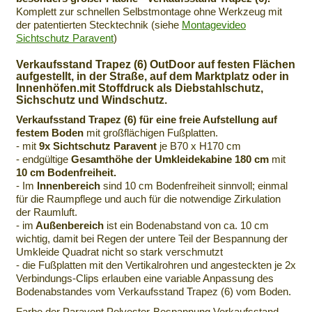
Komplett zur schnellen Selbstmontage ohne Werkzeug mit
der patentierten Stecktechnik (siehe
Montagevideo
Sichtschutz Paravent
)
Verkaufsstand Trapez (6) OutDoor auf festen Flächen
aufgestellt
, in der Straße, auf dem Marktplatz oder in
Innenhöfen.mit Stoffdruck als Diebstahlschutz,
Sichschutz und Windschutz.
Verkaufsstand Trapez (6) für eine freie Aufstellung auf
festem Boden
mit großflächigen Fußplatten.
- mit
9x Sichtschutz Paravent
je B70 x H170 cm
- endgültige
Gesamthöhe der Umkleidekabine 180 cm
mit
10 cm Bodenfreiheit.
- Im
Innenbereich
sind 10 cm Bodenfreiheit sinnvoll; einmal
für die Raumpflege und auch für die notwendige Zirkulation
der Raumluft.
- im
Außenbereich
ist ein Bodenabstand von ca. 10 cm
wichtig, damit bei Regen der untere Teil der Bespannung der
Umkleide Quadrat nicht so stark verschmutzt
- die Fußplatten mit den Vertikalrohren und angesteckten je 2x
Verbindungs-Clips erlauben eine variable Anpassung des
Bodenabstandes vom Verkaufsstand Trapez (6) vom Boden.
Farbe der Paravent Polyester-Bespannung Verkaufsstand