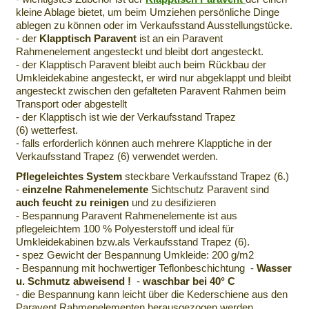
kleine Ablage bietet, um beim Umziehen persönliche Dinge
ablegen zu können oder im Verkaufsstand Ausstellungstücke.
- der
Klapptisch Paravent
ist an ein Paravent
Rahmenelement angesteckt und bleibt dort angesteckt.
- der Klapptisch Paravent bleibt auch beim Rückbau der
Umkleidekabine angesteckt, er wird nur abgeklappt und bleibt
angesteckt zwischen den gefalteten Paravent Rahmen beim
Transport oder abgestellt
- der Klapptisch ist wie der Verkaufsstand Trapez
(6) wetterfest.
- falls erforderlich können auch mehrere Klapptiche in der
Verkaufsstand Trapez (6) verwendet werden.
Pflegeleichtes System
steckbare Verkaufsstand Trapez (6.)
-
einzelne
Rahmenelemente
Sichtschutz Paravent sind
auch feucht zu reinigen
und zu desifizieren
- Bespannung Paravent Rahmenelemente ist aus
pflegeleichtem 100 % Polyesterstoff und ideal für
Umkleidekabinen bzw.als Verkaufsstand Trapez (6).
- spez Gewicht der Bespannung Umkleide: 200 g/m2
- Bespannung mit hochwertiger Teflonbeschichtung -
Wasser
u. Schmutz abweisend !
-
waschbar bei 40° C
- die Bespannung kann leicht über die Kederschiene aus den
Paravent Rahmenelementen herausgezogen werden.