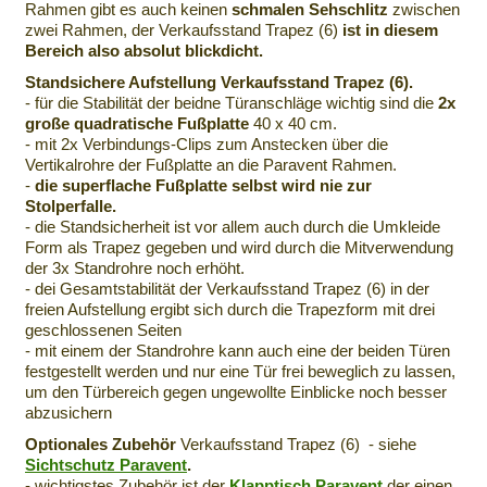
Rahmen gibt es auch keinen
schmalen Sehschlitz
zwischen
zwei Rahmen, der Verkaufsstand Trapez (6)
ist in diesem
Bereich also absolut blickdicht.
Standsichere Aufstellung Verkaufsstand Trapez (6).
- für die Stabilität der beidne Türanschläge wichtig sind die
2x
große quadratische Fußplatte
40 x 40 cm.
- mit 2x Verbindungs-Clips zum Anstecken über die
Vertikalrohre der Fußplatte an die Paravent Rahmen.
-
die superflache Fußplatte selbst wird nie zur
Stolperfalle.
- die Standsicherheit ist vor allem auch durch die Umkleide
Form als Trapez gegeben und wird durch die Mitverwendung
der 3x Standrohre noch erhöht.
- dei Gesamtstabilität der Verkaufsstand Trapez (6) in der
freien Aufstellung ergibt sich durch die Trapezform mit drei
geschlossenen Seiten
- mit einem der Standrohre kann auch eine der beiden Türen
festgestellt werden und nur eine Tür frei beweglich zu lassen,
um den Türbereich gegen ungewollte Einblicke noch besser
abzusichern
Optionales Zubehör
Verkaufsstand Trapez (6) - siehe
Sichtschutz Paravent
.
- wichtigstes Zubehör ist der
Klapptisch Paravent
der einen