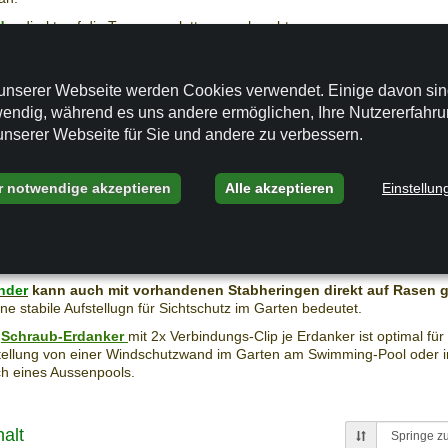
der
direkt auf die Terrassenplatten geschraubt.
er mit Granitplatte
, ergibt eine sehr hohe Standfestikeit Paravent.
nen das notwendige Montagematerial und Sie fügen eine Granitplatte 
zu.
unserer Webseite werden Cookies verwendet. Einige davon si
endig, während es uns andere ermöglichen, Ihre Nutzererfahr
äß mit 2x Wand-Clip
gibt dem Sichtschutz Paravent nicht nur eine max
unserer Webseite für Sie und andere zu verbessern.
t, sondern kombiniert dies mit einer wirklichen Verschönerung Ihrer Ter
m Innenbereich in einem Büro als Raumteiler oder im Empfangsberich 
 mehreren Pflanzgefäßen gibt es eine Vielzahl von Kombinationsmöglic
r notwendige akzeptieren
Alle akzeptieren
Einstellun
t einer Sichtschutzwand vor allem auf Balkon oder Terrasse zu erhöhe
chutz erreicht wird.
st auch die Möglichkeit eine Sichtschutzwand stabil auf Rasen od
nder
kann auch mit vorhandenen Stabheringen direkt auf Rasen g
ne stabile Aufstellugn für Sichtschutz im Garten bedeutet.
e
Schraub-Erdanker
mit 2x Verbindungs-Clip je Erdanker ist optimal für
tellung von einer Windschutzwand im Garten am Swimming-Pool oder 
h eines Aussenpools.
alt