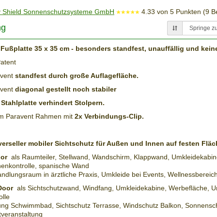
 Shield Sonnenschutzsysteme GmbH
4.33
von
5
Punkten (
9
Be
ng
Fußplatte 35 x 35 cm - besonders standfest, unauffällig und keine
atent
avent
standfest durch große Auflagefläche.
avent
diagonal gestellt noch stabiler
Stahlplatte verhindert Stolpern.
um Paravent Rahmen mit
2x Verbindungs-Clip.
verseller mobiler Sichtschutz für Außen und Innen auf festen Flä
oor
als Raumteiler, Stellwand, Wandschirm, Klappwand, Umkleidekabi
nenkontrolle, spanische Wand
ndlungsraum in ärztliche Praxis, Umkleide bei Events, Wellnessbereic
Door
als Sichtschutzwand, Windfang, Umkleidekabine, Werbefläche, U
lle
ng Schwimmbad, Sichtschutz Terrasse, Windschutz Balkon, Sonnensch
veranstaltung