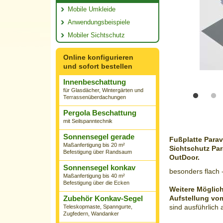
Mobile Umkleide
Anwendungsbeispiele
Mobiler Sichtschutz
Online konfigurieren
und sofort bestellen
Innenbeschattung
für Glasdächer, Wintergärten und
Terrassenüberdachungen
Pergola Beschattung
mit Seilspanntechnik
Sonnensegel gerade
Fußplatte Parav
Maßanfertigung bis 20 m²
Sichtschutz Par
Befestigung über Randsaum
OutDoor.
Sonnensegel konkav
besonders flach -
Maßanfertigung bis 40 m²
Befestigung über die Ecken
Weitere Möglich
Zubehör Konkav-Segel
Aufstellung vo
sind ausführlich 
Teleskopmaste, Spanngurte,
Zugfedern, Wandanker