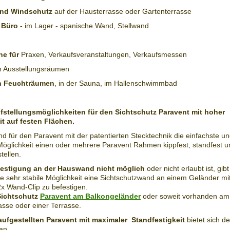
und Windschutz
auf der Hausterrasse oder Gartenterrasse
 Büro -
im Lager - spanische Wand, Stellwand
ne für
Praxen, Verkaufsveranstaltungen, Verkaufsmessen
n Ausstellungsräumen
in Feuchträumen
, in der Sauna, im Hallenschwimmbad
ufstellungsmöglichkeiten für den Sichtschutz Paravent mit hoher
it auf festen Flächen.
nd für den Paravent mit der patentierten Stecktechnik die einfachste u
Möglichkeit einen oder mehrere Paravent Rahmen kippfest, standfest 
tellen.
estigung an der Hauswand nicht möglich
oder nicht erlaubt ist, gib
e sehr stabile Möglichkeit eine Sichtschutzwand an einem Geländer mi
2x Wand-Clip zu befestigen.
Sichtschutz
Paravent am Balkongeländer
oder soweit vorhanden am
asse oder einer Terrasse.
 aufgestellten Paravent mit maximaler Standfestigkeit
bietet sich de
an.