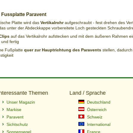
 Fussplatte Paravent
tische Platte wird das
Vertikalrohr
aufgeschraubt - fest drehen des Vert
das unter der Abdeckkappe vorbereitete Loch gesteckten Schraubendr
Clips
auf das Vertikalrohr aufstecken und mit dem äußeren Rahmen e
 und fertig
he Fußplatte
quer zur Hauptrichtung des Paravents
stellen, dadurc
stigkeit
Interessante Themen
Land / Sprache
Unser Magazin
Deutschland
Markise
Österreich
Paravent
Schweiz
Sichtschutz
International
Sonnensegel
France