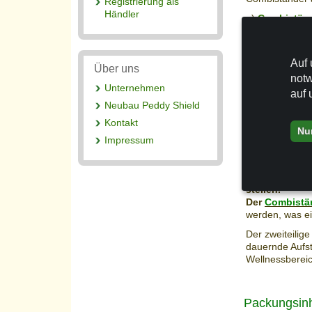
Registrierung als
Händler
a)
Combistän
b)
Combiständ
Wir liefern Ih
Betonplatte hin
Auf 
Über uns
notw
Ein
Pflanzgef
Unternehmen
auf 
Standsicherhei
Neubau Peddy Shield
Balkons oder i
Mit einem oder
Kontakt
Nu
Standsicherhei
Impressum
ein guter Winds
Einzigartig i
stellen.
Der
Combistä
werden, was ei
Der zweiteilig
dauernde Aufs
Wellnessbereic
Packungsinh