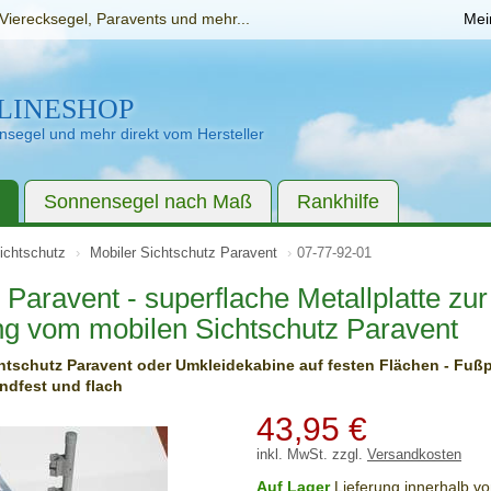
Vierecksegel, Paravents und mehr...
Mei
LINESHOP
segel und mehr direkt vom Hersteller
Sonnensegel nach Maß
Rankhilfe
ichtschutz
Mobiler Sichtschutz Paravent
07-77-92-01
 Paravent - superflache Metallplatte zur
ng vom mobilen Sichtschutz Paravent
htschutz Paravent oder Umkleidekabine auf festen Flächen - Fußp
ndfest und flach
43,95
€
inkl. MwSt. zzgl.
Versandkosten
Auf Lager
Lieferung innerhalb v