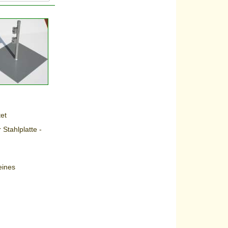
et
Stahlplatte -
eines