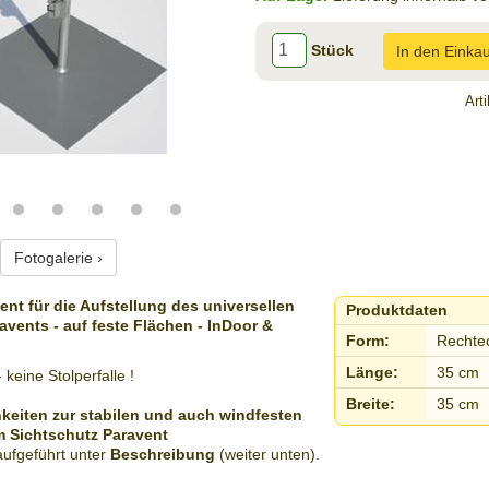
Stück
In den Einka
Art
Fotogalerie ›
ent für die Aufstellung des universellen
Produktdaten
avents - auf feste Flächen - InDoor &
Form:
Rechte
Länge:
35 cm
 keine Stolperfalle !
Breite:
35 cm
keiten zur stabilen und auch windfesten
m Sichtschutz Paravent
aufgeführt unter
Beschreibung
(weiter unten).