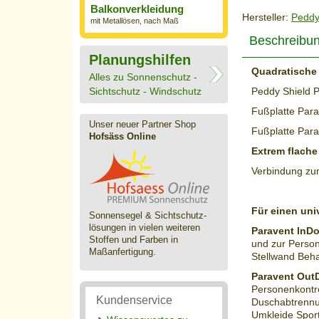
Balkonverkleidung
Hersteller:
Peddy
mit Metallösen, nach Maß
Beschreibu
Planungshilfen
Quadratische 
Alles zu Sonnenschutz -
Sichtschutz - Windschutz
Peddy Shield P
Fußplatte Par
Unser neuer Partner Shop
Fußplatte Par
Hofsäss Online
Extrem flache 
Verbindung z
Für einen uni
Sonnensegel & Sichtschutz­
lösungen in vielen weiteren
Paravent InD
Stoffen und Farben in
und zur Perso
Maßanfertigung.
Stellwand Beha
Paravent Out
Personenkontro
Kundenservice
Duschabtrennu
Umkleide Sport