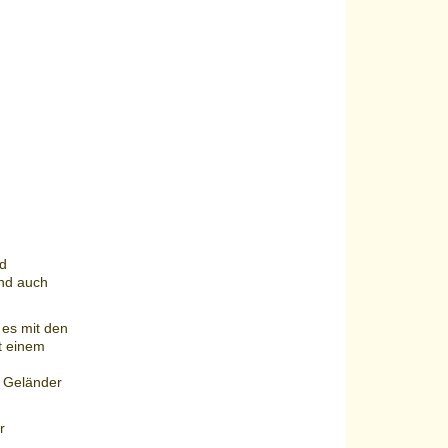
nd
und auch
t es mit den
t einem
 Geländer
r