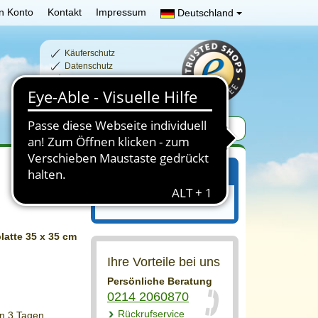
n Konto
Kontakt
Impressum
Deutschland
Käuferschutz
Datenschutz
Schnelle Lieferzeiten
Sichere Zahlung
Ihr Einkaufswagen
Ihr Einkaufswagen ist leer.
latte 35 x 35 cm
Ihre Vorteile bei uns
Persönliche Beratung
0214 2060870
Rückrufservice
on 3 Tagen