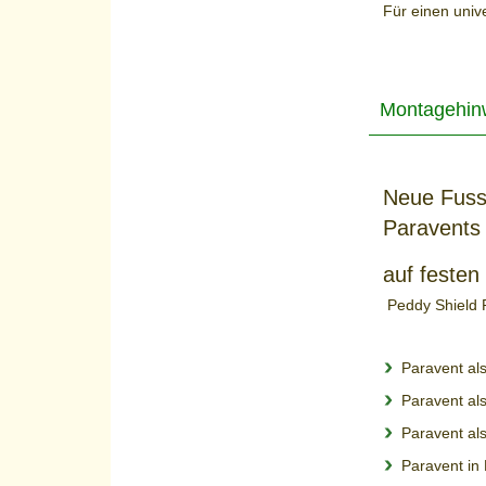
Für einen univ
Montagehin
Neue Fussp
Paravents
auf festen
Peddy Shield 
Paravent al
Paravent al
Paravent al
Paravent in