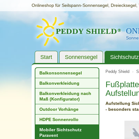
Onlineshop für Seilspann-Sonnensegel, Dreiecksegel, 
ON
Sonnen
Start
Sonnensegel
Sichtschutz
Peddy Shield
S
Balkonsonnensegel
Fußplatte
Balkonverkleidung
Aufstellu
Balkonverkleidung nach
Maß (Konfigurator)
Aufstellung Sic
Outdoor Vorhänge
- besonders sta
HDPE Sonnenrollo
Mobiler Sichtschutz
Paravent