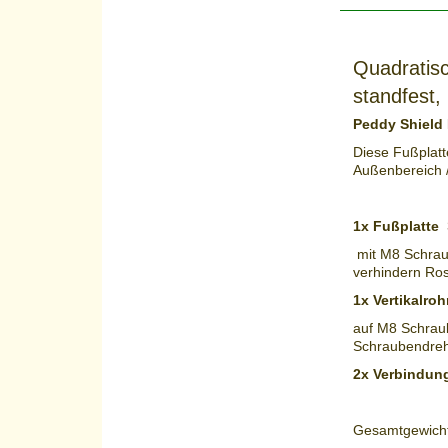
Quadratis
standfest, 
Peddy Shield
Diese Fußplatt
Außenbereich /
1x Fußplatte
3
mit M8 Schraube
verhindern Ros
1x Vertikalroh
auf M8 Schraub
Schraubendreh
2x Verbindun
Gesamtgewicht