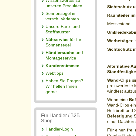
Wissenswertes zu
unseren Produkten
Sichtschutz 
Sonnensegel in
Raumteiler im
versch. Varianten
Messestand
Unsere Farb- und
Stoffmuster
Umkleidekabi
Nähservice
für Ihr
Werbeträger
i
Sonnensegel
Sichtschutz 
Händlersuche
und
Montageservice
Kundenstimmen
Alternative A
Standfestigke
Webtipps
Wand-Clips
si
Haben Sie Fragen?
preiswerteste 
Wir helfen Ihnen
windfest aufzus
gerne.
Wenn eine
Bef
Wand-Clips ein
Holzbrett und 
Für Händler / B2B-
Befestigung 
Shop
einer Dachterr
Händler-Login
Für einen
frei
Combiständer 