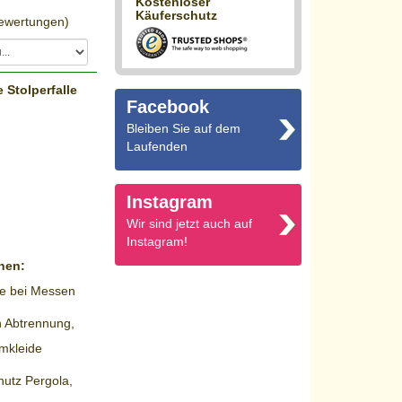
Kostenloser
Käuferschutz
wertungen)
 Stolperfalle
Facebook
Bleiben Sie auf dem
Laufenden
Instagram
Wir sind jetzt auch auf
Instagram!
chen:
ne bei Messen
h Abtrennung,
mkleide
utz Pergola,