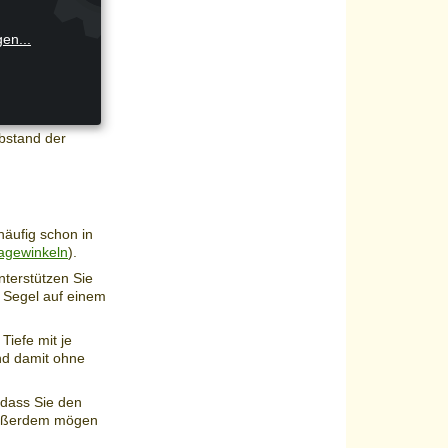
gen
...
bstand der
 häufig schon in
agewinkeln
).
nterstützen Sie
 Segel auf einem
Tiefe mit je
und damit ohne
 dass Sie den
 Außerdem mögen