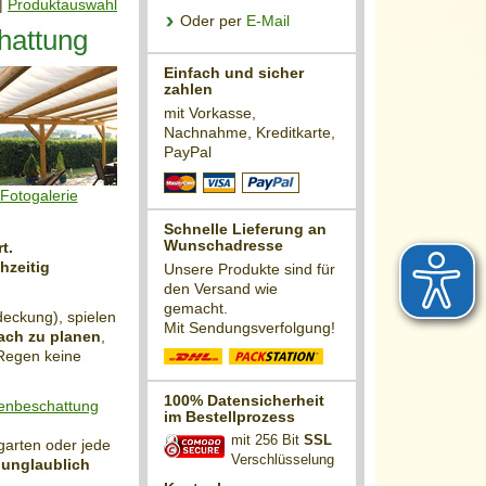
|
Produktauswahl
Oder per
E-Mail
hattung
Einfach und sicher
zahlen
mit Vorkasse,
Nachnahme, Kreditkarte,
PayPal
Fotogalerie
Schnelle Lieferung an
Wunschadresse
t.
hzeitig
Unsere Produkte sind für
den Versand wie
gemacht.
eckung), spielen
Mit Sendungsverfolgung!
ach zu planen
,
 Regen keine
100% Datensicherheit
nenbeschattung
im Bestellprozess
mit 256 Bit
SSL
garten oder jede
Verschlüsselung
 unglaublich