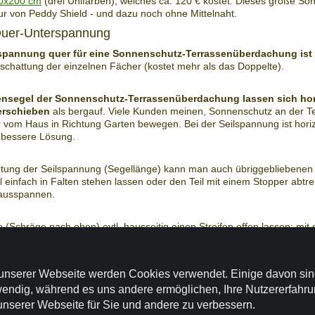
0x200 cm
(drei Unifarben), welches ca. 120 € kostet. Dieses große So
ur von Peddy Shield - und dazu noch ohne Mittelnaht.
 Quer-Unterspannung
spannung quer für eine Sonnenschutz-Terrassenüberdachung ist v
sschattung der einzelnen Fächer (kostet mehr als das Doppelte).
nsegel der Sonnenschutz-Terrassenüberdachung lassen sich hori
verschieben
als bergauf. Viele Kunden meinen, Sonnenschutz an der Te
 vom Haus in Richtung Garten bewegen. Bei der Seilspannung ist hor
 bessere Lösung.
htung der Seilspannung (Segellänge) kann man auch übriggebliebenen 
l einfach in Falten stehen lassen oder den Teil mit einem Stopper abt
 ausspannen.
fe (Schräge nach oben) evtl. hausseitig einen Streifen offen lassen; mit
el 330x 200 cm (was Sie nur bei uns bekommen) haben Sie dann schon
et, was häufig voll ausreicht, für eine
praktische und preiswerte So
überdachung, welche auch noch waschbar ist.
unserer Webseite werden Cookies verwendet. Einige davon si
endig, während es uns andere ermöglichen, Ihre Nutzererfahr
inweise zur Planung und Montage der Sonnensegel quer 
unserer Webseite für Sie und andere zu verbessern.