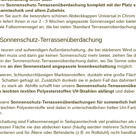
ere
Sonnenschutz-Terrassenüberdachung komplett mit der Platz 
panntechnik und allem Zubehör.
n Sie auch die besonders schönen Abdeckkappen Universal in Chrom
 liefert Ihnen in nur 2 - 3 Wochen angepasste Sonnensegel oder biet
le Faltsonnensegel an, die bei vielen Standard Terrassenüberdachun
r Sonnenschutz-Terrassenüberdachung
 teuren und aufwendigen Außenbeschattung, die bei stärkerem Wind s
den muss und dann gar keinen Sonnenschutz mehr bietet, ziehen Sie 
 in der Sonnenschutz-Terrassenüberdachung dahin, wo Sie Sonne ode
eine
an den Sonnenstand angepasste Innenbeschattung
möglich.
weren, lichtundurchlässigen Markisenstoffen, dunkeln eine große Fläche
 Schatten gefragt ist. Zusätzlich dunkeln sie in jedem Fall das dahinte
zu stark ab Abhilfe schafft hier unsere
Sonnenschutz-Terrassenübe
n leichten textilen Polyesterstoffen UV-Strahlen abfängt
und dabei 
nsere
Sonnenschutz-Terrassenüberdachungen für sommerlich hel
leichten Polyesterstoffe sind dabei in unterschiedlichen hellen Uni-Far
h.
chattung sind Faltsonnensegel in Seilspanntechnik viel praktischer als 
essen Fläche nie das abdecken kann (häufig werden mehrere Schirme 
rtieren und für Ältere oder Behinderte (z.B. im Rollstuhl) nicht handhab