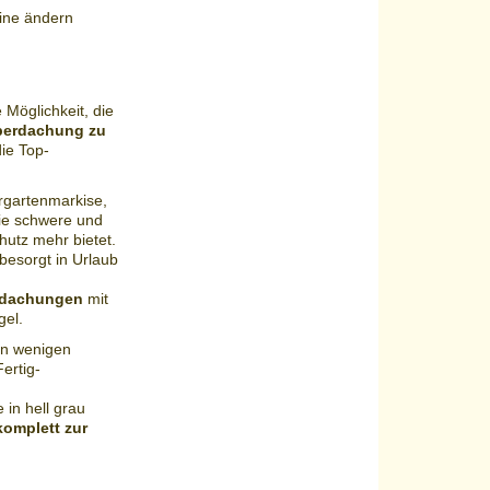
ine ändern
Möglichkeit, die
berdachung zu
ie Top-
ergartenmarkise,
die schwere und
utz mehr bietet.
esorgt in Urlaub
erdachungen
mit
gel.
in wenigen
ertig-
 in hell grau
omplett zur