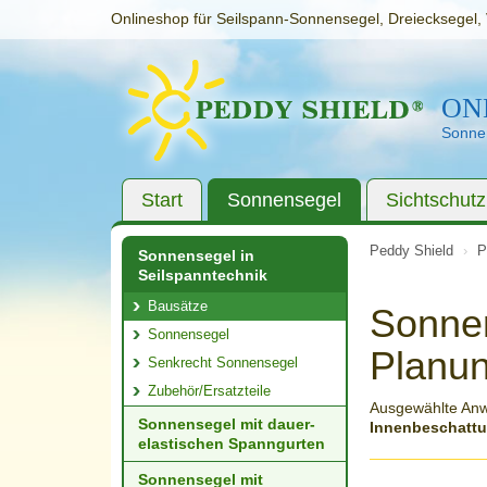
Onlineshop für Seilspann-Sonnensegel, Dreiecksegel, 
ON
Sonnen
Start
Sonnensegel
Sichtschutz
Peddy Shield
P
Sonnensegel in
Seilspanntechnik
Bausätze
Sonnen
Sonnensegel
Planun
Senkrecht Sonnensegel
Zubehör/Ersatzteile
Ausgewählte An
Sonnensegel mit dauer­
Innenbeschatt
elastischen Spanngurten
Sonnensegel mit