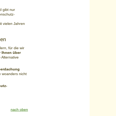
 gibt nur
enschutz-
t vielen Jahren
gen
rn, für die wir
r Ihnen über
 Alternative
überdachung
e woanders nicht
utz-
nach oben