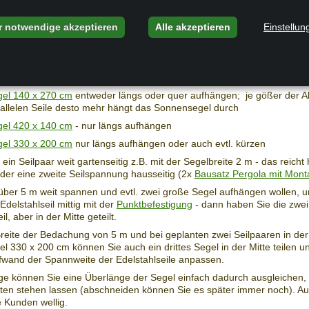
erdachung
r notwendige akzeptieren
Alle akzeptieren
Einstellun
ng gartenseitig beginnen - ausreichende Kopfhöhe beachten.
echnik:
Bausatz Pergola mit Montagewinkeln
.
zu empfehlen ist das große Fertigsegel Sonnensegel 330 x 200 cm.
el 140 x 270 cm
entweder längs oder quer aufhängen; je gößer der A
allelen Seile desto mehr hängt das Sonnensegel durch
el 420 x 140 cm
- nur längs aufhängen
el 330 x 200 cm
nur längs aufhängen oder auch evtl. kürzen
ein Seilpaar weit gartenseitig z.B. mit der Segelbreite 2 m - das reicht
oder eine zweite Seilspannung hausseitig (2x
Bausatz Pergola mit Mont
ber 5 m weit spannen und evtl. zwei große Segel aufhängen wollen, u
Edelstahlseil mittig mit der
Punktbefestigung
- dann haben Sie die zwei
il, aber in der Mitte geteilt.
Breite der Bedachung von 5 m und bei geplanten zwei Seilpaaren in der 
l 330 x 200 cm können Sie auch ein drittes Segel in der Mitte teilen 
wand der Spannweite der Edelstahlseile anpassen.
ge können Sie eine Überlänge der Segel einfach dadurch ausgleichen,
alten stehen lassen (abschneiden können Sie es später immer noch).
 Kunden wellig.