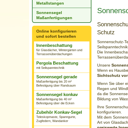
Metallstangen
Sonnensc
Sonnensegel
Maßanfertigungen
Sonnenschut
Online konfigurieren
Schutz
und sofort bestellen
Sonnenschutz-Te
Innenbeschattung
Seilspanntechnik
für Glasdächer, Wintergärten und
Die Innenbescha
Terrassenüberdachungen
Terrassenüberda
Pergola Beschattung
Unsere
Sonnens
mit Seilspanntechnik
Wenn es Hausbew
Sichtschutz vor
Sonnensegel gerade
Maßanfertigung bis 20 m²
Wenn Sie über e
Befestigung über Randsaum
Regen und Windla
da die Sonnenseg
Sonnensegel konkav
Bildung von Was
Maßanfertigung bis 40 m²
Befestigung über die Ecken
Ihre Sonnenschu
Zubehör Konkav-Segel
konfigurieren.
Mit dem Sonnense
Teleskopmaste, Spanngurte,
Zugfedern, Wandanker
Art von Glasdach
preiswerte Inne