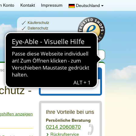
n Konto
Kontakt
Impressum
Deutschland
Käuferschutz
Datenschutz
Schnelle Lieferzeiten
Sichere Zahlung
schattung
Ihr Einkaufswagen
Ihr Einkaufswagen ist leer.
chutz -
Ihre Vorteile bei uns
gshilfen anzeigen
Persönliche Beratung
0214 2060870
Rückrufservice