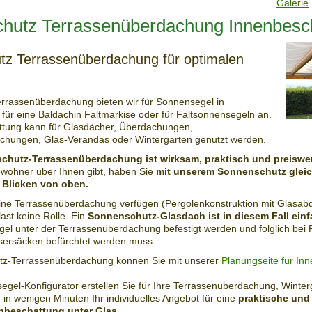
Galerie
hutz Terrassenüberdachung Innenbesc
z Terrassenüberdachung für optimalen
rrassenüberdachung bieten wir für Sonnensegel in
 für eine Baldachin Faltmarkise oder für Faltsonnensegeln an.
ttung kann für Glasdächer, Überdachungen,
chungen, Glas-Verandas oder Wintergarten genutzt werden.
chutz-Terrassenüberdachung ist wirksam, praktisch und preiswer
ohner über Ihnen gibt, haben Sie
mit unserem Sonnenschutz gleic
 Blicken von oben.
ine Terrassenüberdachung verfügen (Pergolenkonstruktion mit Glasabd
st keine Rolle. Ein
Sonnenschutz-
Glasdach
i
st in dies
e
m Fall
einf
el unter der Terrassenüberdachung befestigt werden und folglich bei
sersäcken befürchtet werden muss.
tz-Terrassenüberdachung können Sie mit unserer
Planungseite für In
gel-Konfigurator erstellen Sie für Ihre Terrassenüberdachung, Winter
 in wenigen Minuten Ihr individuelles Angebot für eine
praktische und
nbeschattung unter Glas.