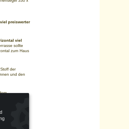
nnensegel 330 x
iel preiswerter
zontal viel
rrasse sollte
izontal zum Haus
Stoff der
rennen und den
 dem
 in der Tiefe 2
nnenschutz-
nd
ung
unter einer