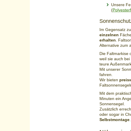
Unsere Fer
(
Polyester
Sonnenschutz
Im Gegensatz zu
einzelnen
Fäche
erhalten
. Faltso
Alternative zum
Die Faltmarkise 
weil sie auch be
teure Außenmark
Mit unserer Son
fahren.
Wir bieten
preis
Faltsonnensegeln
Mit dem praktis
Minuten ein Ange
Sonnensegel.
Zusätzlich errech
oder sogar in Ch
Selbstmontage
.