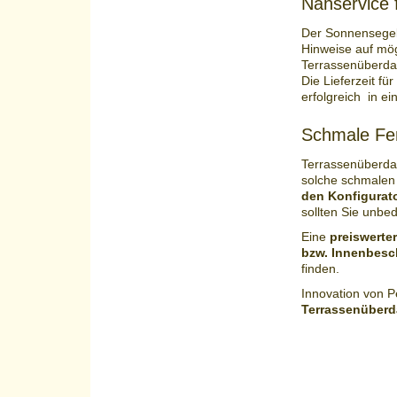
Nähservice
Der Sonnensegel-
Hinweise auf mög
Terrassenüberda
Die Lieferzeit f
erfolgreich in e
Schmale Fer
Terrassenüberdac
solche schmalen
den Konfigurat
sollten Sie unbe
Eine
preiswerte
bzw. Innenbesc
finden.
Innovation von P
Terrassenüber