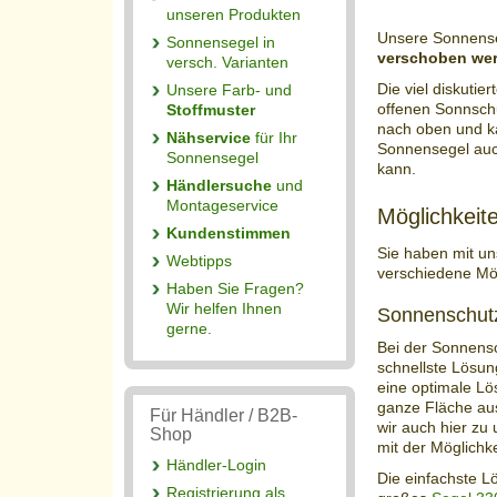
unseren Produkten
Unsere Sonnens
Sonnensegel in
verschoben we
versch. Varianten
Die viel diskutie
Unsere Farb- und
offenen Sonnsch
Stoffmuster
nach oben und ka
Nähservice
für Ihr
Sonnensegel auc
Sonnensegel
kann.
Händlersuche
und
Montageservice
Möglichkeit
Kundenstimmen
Sie haben mit un
Webtipps
verschiedene Mög
Haben Sie Fragen?
Wir helfen Ihnen
Sonnenschutz
gerne.
Bei der Sonnensc
schnellste Lösun
eine optimale Lö
ganze Fläche aus
Für Händler / B2B-
wir auch hier zu
Shop
mit der Möglichk
Händler-Login
Die einfachste 
Registrierung als