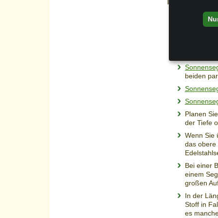
Terrassenüb
Nu
Seilspannu
Seilspannt
Besonders 
Sonnenseg
beiden par
Sonnenseg
Sonnenseg
Planen Sie 
der Tiefe 
Wenn Sie ü
das obere 
Edelstahlse
Bei einer 
einem Sege
großen Auf
In der Län
Stoff in F
es manche