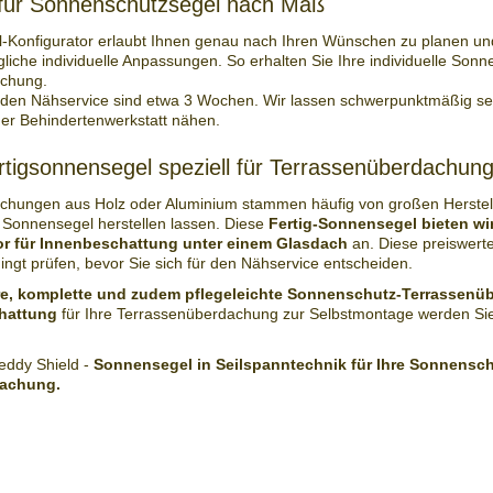
 für Sonnenschutzsegel nach Maß
Konfigurator erlaubt Ihnen genau nach Ihren Wünschen zu planen und
liche individuelle Anpassungen. So erhalten Sie Ihre individuelle Sonn
chung.
ür den Nähservice sind etwa 3 Wochen. Wir lassen schwerpunktmäßig sei
iner Behindertenwerkstatt nähen.
tigsonnensegel speziell für Terrassenüberdachun
hungen aus Holz oder Aluminium stammen häufig von großen Herstelle
 Sonnensegel herstellen lassen. Diese
Fertig-Sonnensegel bieten wi
or für Innenbeschattung unter einem Glasdach
an. Diese preiswerte
dingt prüfen, bevor Sie sich für den Nähservice entscheiden.
re, komplette und zudem pflegeleichte Sonnenschutz-Terrassen
hattung
für Ihre Terrassenüberdachung zur Selbstmontage werden Si
eddy Shield -
Sonnensegel in Seilspanntechnik für Ihre Sonnensch
dachung.