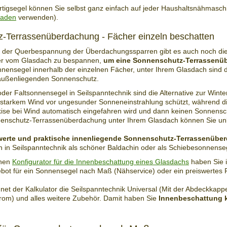
tigsegel können Sie selbst ganz einfach auf jeder Haushaltsnähmasch
faden
verwenden).
-Terrassenüberdachung - Fächer einzeln beschatten
 der Querbespannung der Überdachungssparren gibt es auch noch die 
r vom Glasdach zu bespannen,
um eine Sonnenschutz-Terrassenü
nnensegel innerhalb der einzelnen Fächer, unter Ihrem Glasdach sind d
 außenliegenden Sonnenschutz.
oder Faltsonnensegel in Seilspanntechnik sind die Alternative zur Wint
i starkem Wind vor ungesunder Sonneneinstrahlung schützt, während 
ise bei Wind automatisch eingefahren wird und dann keinen Sonnensch
nenschutz-Terrassenüberdachung unter Ihrem Glasdach können Sie unb
werte und praktische innenliegende Sonnenschutz-Terrassenüb
 in Seilspanntechnik als schöner Baldachin oder als Schiebesonnense
chen
Konfigurator für die Innenbeschattung eines Glasdachs
haben Sie 
bot für ein Sonnensegel nach Maß (Nähservice) oder ein preiswertes F
net der Kalkulator die Seilspanntechnik Universal (Mit der Abdeckkappe
rom) und alles weitere Zubehör. Damit haben Sie
Innenbeschattung k