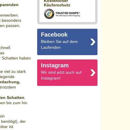
Kostenloser
sparenden
Käuferschutz
 erwerben.
et besonders
gen passen.
Facebook
Bleiben Sie auf dem
Laufenden
chnell
das
r Schatten haben
Instagram
 viel zu stark
Wir sind jetzt auch auf
rliegende
Instagram!
rdachung,
trotzdem
len Schatten
.
ben bis zum hin
ein
benötigt), der
bar ist.