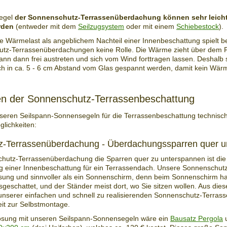
egel
der Sonnenschutz-Terrassenüberdachung können sehr leicht 
rden
(entweder mit dem
Seilzugsystem
oder mit einem
Schiebestock
).
rte Wärmelast als angeblichem Nachteil einer Innenbeschattung spielt bei
utz-Terrassenüberdachungen keine Rolle. Die Wärme zieht über dem 
nn dann frei austreten und sich vom Wind forttragen lassen. Deshalb s
h in ca. 5 - 6 cm Abstand vom Glas gespannt werden, damit kein Wärm
en der Sonnenschutz-Terrassenbeschattung
seren Seilspann-Sonnensegeln für die Terrassenbeschattung technisc
lichkeiten:
-Terrassenüberdachung - Überdachungssparren quer u
hutz-Terrassenüberdachung die Sparren quer zu unterspannen ist die
g einer Innenbeschattung für ein Terrassendach. Unsere Sonnenschutz
sung und sinnvoller als ein Sonnenschirm, denn beim Sonnenschirm ha
geschattet, und der Ständer meist dort, wo Sie sitzen wollen. Aus die
 unserer einfachen und schnell zu realisierenden Sonnenschutz-Terra
eit zur Selbstmontage.
Lösung mit unseren Seilspann-Sonnensegeln wäre ein
Bausatz Pergola
u