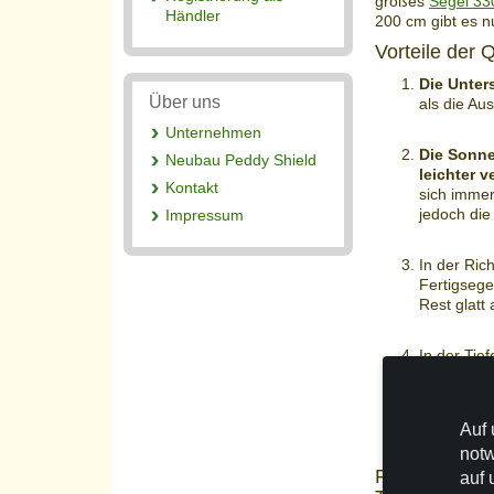
großes
Segel 33
Händler
200 cm gibt es n
Vorteile der
Die Unter
Über uns
als die Au
Unternehmen
Die Sonne
Neubau Peddy Shield
leichter 
Kontakt
sich immer
jedoch die
Impressum
In der Ric
Fertigsege
Rest glatt
In der Tie
Sonnenseg
m beschatt
Terrassen
Auf 
notw
Praktische H
auf 