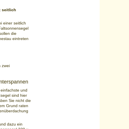
seitlich
 einer seitlich
Faltsonnensegel
ollen die
estau eintreten
h zwei
nterspannen
 einfachste und
segel sind hier
ben Sie nicht die
sem Grund raten
ssenüberdachung
nd dazu ein