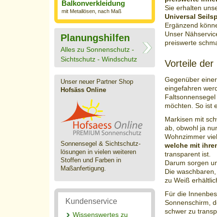
Balkonverkleidung
Sie erhalten uns
mit Metallösen, nach Maß
Universal Seils
Ergänzend könne
Unser Nähservice
Planungshilfen
preiswerte schma
Alles zu Sonnenschutz -
Sichtschutz - Windschutz
Vorteile de
Gegenüber einer
Unser neuer Partner Shop
eingefahren wer
Hofsäss Online
Faltsonnensegel
möchten. So ist 
Markisen mit sch
ab, obwohl ja nur
Wohnzimmer viel 
Sonnensegel & Sichtschutz­
welche mit ihre
lösungen in vielen weiteren
transparent ist.
Stoffen und Farben in
Darum sorgen u
Maßanfertigung.
Die waschbaren, 
zu Weiß erhältlic
Für die Innenbes
Kundenservice
Sonnenschirm, d
schwer zu transpo
Wissenswertes zu