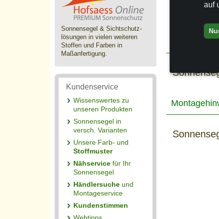
auf 
Sonderanferti
Sonnensegel & Sichtschutz­
Nu
lösungen in vielen weiteren
Packungsinh
Stoffen und Farben in
Maßanfertigung.
Sonnensege
Kundenservice
Wissenswertes zu
Montagehin
unseren Produkten
Sonnensegel in
versch. Varianten
Sonnensege
Unsere Farb- und
Stoffmuster
Nähservice
für Ihr
Sonnensegel
Händlersuche
und
Montageservice
Kundenstimmen
Webtipps