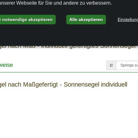
unserer Webseite für Sie und andere zu verbessern.
gung Sonnensegel nach Ihren Maßen Nähservice für Fertig-Sonnenseg
r notwendige akzeptieren
Alle akzeptieren
Einstellun
alt
l nach Maß - individuell gefertigtes Sonnensegel
weise
l nach Maßgefertigt - Sonnensegel individuell