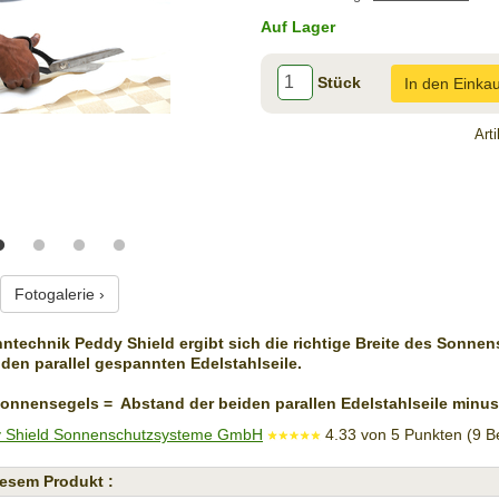
Auf Lager
Stück
In den Einka
Art
Fotogalerie ›
nntechnik Peddy Shield ergibt sich die richtige Breite des Sonne
den parallel gespannten Edelstahlseile.
Sonnensegels = Abstand der beiden parallen Edelstahlseile minus
 Shield Sonnenschutzsysteme GmbH
4.33
von
5
Punkten (
9
Be
esem Produkt :