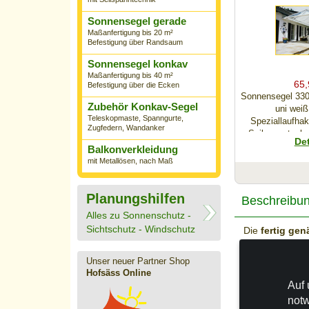
Sonnensegel gerade
Maßanfertigung bis 20 m²
Befestigung über Randsaum
Sonnensegel konkav
Maßanfertigung bis 40 m²
65,
Befestigung über die Ecken
Sonnensegel 330
Zubehör Konkav-Segel
uni weiß
Teleskopmaste, Spanngurte,
Speziallaufha
Zugfedern, Wandanker
Seilspanntechn
Det
(Bau
Balkonverkleidung
mit Metallösen, nach Maß
Planungshilfen
Beschreibu
Alles zu Sonnenschutz -
Sichtschutz - Windschutz
Die
fertig ge
Breite anpasse
65,
Segelbreite er
Sonnensegel
Unser neuer Partner Shop
Unser Nähserv
Fertigmaß - Farbe
Hofsäss Online
an Ihrem Sonne
- mit 26x Sp
Auf 
speziellen Ede
notw
Det
einwirkende Kr