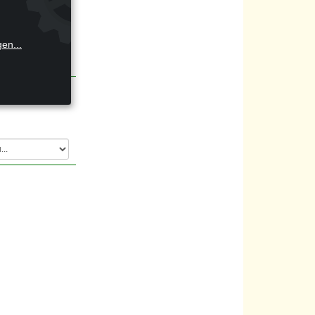
el
gen
...