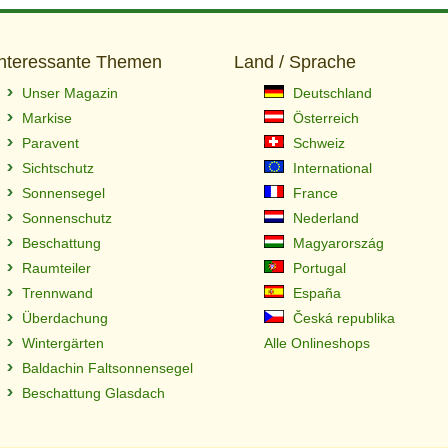
Interessante Themen
Land / Sprache
Unser Magazin
Deutschland
Markise
Österreich
Paravent
Schweiz
Sichtschutz
International
Sonnensegel
France
Sonnenschutz
Nederland
Beschattung
Magyarország
Raumteiler
Portugal
Trennwand
España
Überdachung
Česká republika
Wintergärten
Alle Onlineshops
Baldachin Faltsonnensegel
Beschattung Glasdach