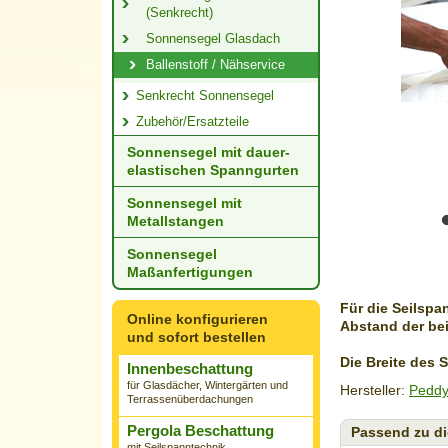
(Senkrecht)
Sonnensegel Glasdach
Ballenstoff / Nähservice
Senkrecht Sonnensegel
Zubehör/Ersatzteile
Sonnensegel mit dauer­
elastischen Spanngurten
Sonnensegel mit
Metallstangen
Sonnensegel
Maßanfertigungen
Für die Seilspa
Online konfigurieren
Abstand der bei
und sofort bestellen
Die Breite des 
Innenbeschattung
für Glasdächer, Wintergärten und
Hersteller:
Peddy
Terrassenüberdachungen
Pergola Beschattung
Passend zu di
mit Seilspanntechnik