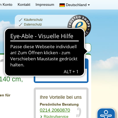
n Konto
Kontakt
Impressum
Deutschland
Käuferschutz
Datenschutz
Schnelle Lieferzeiten
Sichere Zahlung
off / Nähservice
Ihr Einkaufswagen
Ihr Einkaufswagen ist leer.
 140 cm,
en für
Ihre Vorteile bei uns
Persönliche Beratung
0214 2060870
Rückrufservice