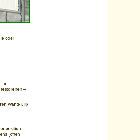
nie oder
8 mm
 festdrehen –
eren Wand-Clip
benposition
ens (offen