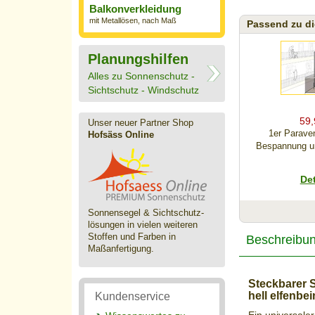
Balkonverkleidung
mit Metallösen, nach Maß
Passend zu di
Planungshilfen
Alles zu Sonnenschutz -
Sichtschutz - Windschutz
59,
Unser neuer Partner Shop
1er Parave
Hofsäss Online
Bespannung uni
Det
Sonnensegel & Sichtschutz­
lösungen in vielen weiteren
Stoffen und Farben in
Beschreibu
Maßanfertigung.
Steckbarer 
2,
hell elfenbei
Kundenservice
Befestigung 
Sichtschutz Pa