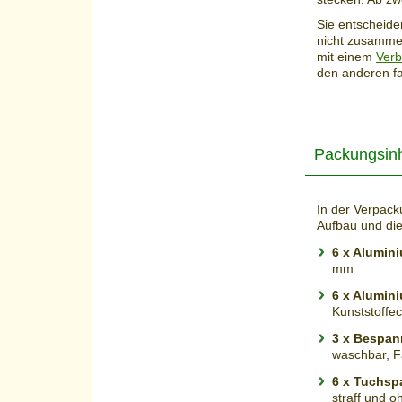
Sie entscheid
nicht zusamme
mit einem
Verb
den anderen fal
Packungsinh
In der Verpack
Aufbau und die
6 x Alumin
mm
6 x Alumin
Kunststoffe
3 x Bespa
waschbar, Fa
6 x Tuchsp
straff und o