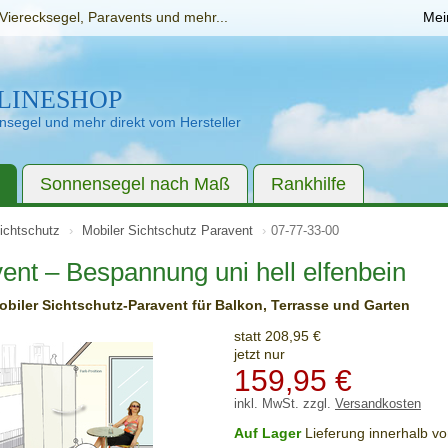
Vierecksegel, Paravents und mehr...
Mei
LINESHOP
segel und mehr direkt vom Hersteller
Sonnensegel nach Maß
Rankhilfe
ichtschutz
Mobiler Sichtschutz Paravent
07-77-33-00
ent – Bespannung uni hell elfenbein
biler Sichtschutz-Paravent für Balkon, Terrasse und Garten
statt 208,95 €
jetzt nur
159,95
€
inkl. MwSt. zzgl.
Versandkosten
Auf Lager
Lieferung innerhalb v