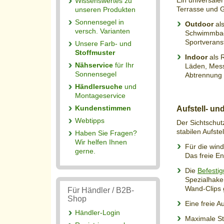
Ein universale
Wissenswertes zu
Wand-Clips und
Terrasse und G
unseren Produkten
Det
Sonnensegel in
Outdoor
als
versch. Varianten
Schwimmbad,
Sportverans
Unsere Farb- und
Stoffmuster
Indoor
als 
Nähservice
für Ihr
Läden, Messe
Sonnensegel
Abtrennung 
Händlersuche
und
Montageservice
7,
Montagezubehör
Kundenstimmen
Aufstell- u
Standfestigkeit 
Webtipps
Der Sichtschut
OutDoor über
stabilen Aufst
Haben Sie Fragen?
Det
Wir helfen Ihnen
Für die win
gerne.
Das freie En
Die
Befesti
Spezialhake
Wand-Clips g
Für Händler / B2B-
Shop
Eine freie A
Händler-Login
Maximale St