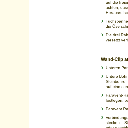
auf die frei
achten, das
Herausrutsc
Tuchspanner
die Öse sch
Die drei Rah
versetzt ver
Wand-Clip 
Unteren Par
Untere Bohr
Steinbohrer
auf eine sen
Paravent-Ra
festlegen, 
Paravent Ra
Verbindungs-
stecken – S
oder geschl