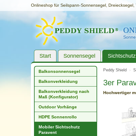
Onlineshop für Seilspann-Sonnensegel, Dreiecksegel, 
ON
Sonnen
Start
Sonnensegel
Sichtschutz
Peddy Shield
S
Balkonsonnensegel
3er Parav
Balkonverkleidung
Balkonverkleidung nach
Hochwertiger mo
Maß (Konfigurator)
Outdoor Vorhänge
HDPE Sonnenrollo
Mobiler Sichtschutz
Paravent