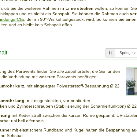
en, ob Sie die weiteren Rahmen
in Linie stecken
wollen, so können Si
nklappen und es bleibt ein Sehspalt. Sie können die Rahmen auch
ver
indungs-Clip
, der im 90°-Winkel aufgesteckt wird. So können Sie ein
ten und es bleibt kein Sehspalt offen.
alt
ung des Paravents finden Sie alle Zubehörteile, die Sie für den
 die Verbindung mit weiteren Paravents benötigen:
iumrohr kurz
, mit eingelegter Polyesterstoff-Bespannung Ø 22
iumrohr lang
, mit eingesteckten, vormontierten
cken und Zylinderschrauben (Stabilisierung der Scharnierfunktion) Ø 
nnung
mit Keder straff zwischen die kurzen Rohre gespannt: UV-stabiler
rbe: uni hell elfenbein
anner
mit elastischem Rundband und Kugel halten die Bespannung auc
hne Sehspalt