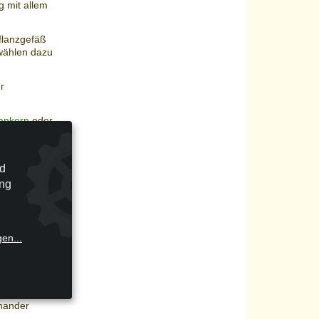
g mit allem
flanzgefäß
 wählen dazu
r
ankern
oder
nd
ung
en Stoff aus
hbereit bei
gen
...
auen Bespannung
inander