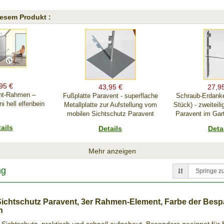
esem Produkt :
95 €
43,95 €
27,9
nt-Rahmen –
Fußplatte Paravent - superflache
Schraub-Erdanke
 hell elfenbein
Metallplatte zur Aufstellung vom
Stück) - zweiteili
mobilen Sichtschutz Paravent
Paravent im Gar
ails
Details
Deta
Mehr anzeigen
ng
Sichtschutz Paravent, 3er Rahmen-Element, Farbe der Bes
44,95 €
65,9
95 €
n
Klapptisch Paravent - mit Clips
Fußplatte Paraven
Balkongeländer
angesteckt an einen Paravent-
Rollen davon 2x 
ravent für die 2