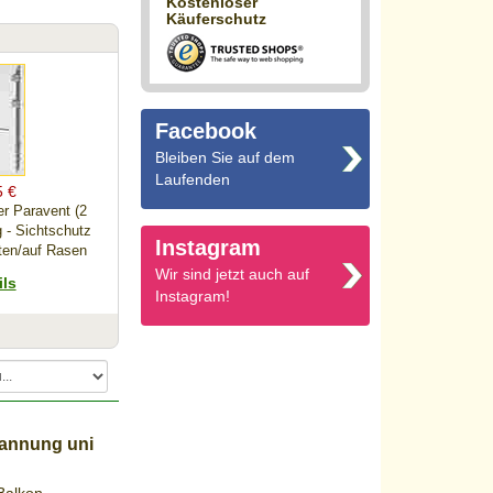
Kostenloser
Käuferschutz
Facebook
Bleiben Sie auf dem
Laufenden
5 €
r Paravent (2
g - Sichtschutz
Instagram
ten/auf Rasen
Wir sind jetzt auch auf
ils
Instagram!
pannung uni
5 €
t rollbar - 4x
feststellbar -