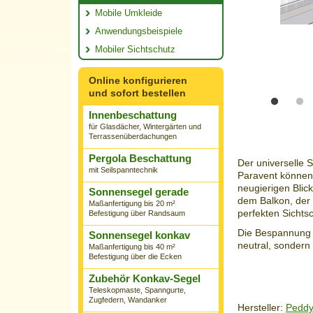
Mobile Umkleide
Anwendungsbeispiele
Mobiler Sichtschutz
Online konfigurieren
und sofort bestellen
Innenbeschattung
für Glasdächer, Wintergärten und
Terrassenüberdachungen
Pergola Beschattung
Der universelle 
mit Seilspanntechnik
Paravent können 
neugierigen Bli
Sonnensegel gerade
dem Balkon, der 
Maßanfertigung bis 20 m²
perfekten Sichtsc
Befestigung über Randsaum
Die Bespannung in
Sonnensegel konkav
neutral, sondern
Maßanfertigung bis 40 m²
Befestigung über die Ecken
Zubehör Konkav-Segel
Teleskopmaste, Spanngurte,
Zugfedern, Wandanker
Hersteller:
Peddy