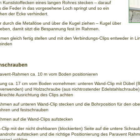
en Kunststoffecken eines langen Rohres stecken – darauf
s die Feder in das vorgesehene Loch springt und so ein
hen der Ecke verhindert.
 durch die Metallöse und über die Kugel ziehen – Kugel über
ieben, damit sitzt die Bespannung fest im Rahmen.
men gleich fertig stellen und mit den Verbindungs-Clips entweder in Li
binden
anschrauben
avent-Rahmen ca. 10 m vom Boden positionieren
ung ca. 17 cm vom Boden vornehmen: unteren Wand-Clip mit Dübel (
 verwenden) und Holzschraube (aus nichtrostender Edelstahlschraube)
krechte Ausrichtung des Clips achten
hmen auf unteren Wand-Clip stecken und die Bohrposition für den ob
bohren und festschrauben
hmen auf die Wand-Clips aufstecken
Clip mit der nicht drehbaren (blockierten) Seite auf die untere Schrau
tandrohr aufstecken und die richtige Positionierung des Paravent Rahm
ossen) wählen