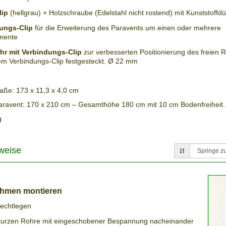
lip
(hellgrau) + Holzschraube (Edelstahl nicht rostend) mit Kunststoffdü
dungs-Clip
für die Erweiterung des Paravents um einen oder mehrere
mente
hr mit Verbindungs-Clip
zur verbesserten Positionierung des freien
nem Verbindungs-Clip festgesteckt. Ø 22 mm
ße: 173 x 11,3 x 4,0 cm
avent: 170 x 210 cm – Gesamthöhe 180 cm mit 10 cm Bodenfreiheit.
g
weise
ahmen montieren
echtlegen
kurzen Rohre mit eingeschobener Bespannung nacheinander