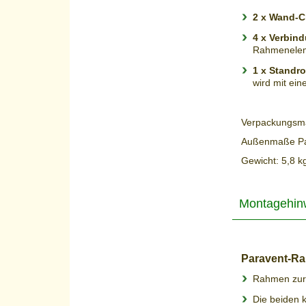
2 x Wand-C
4 x Verbin
Rahmenele
1 x Standro
wird mit ei
Verpackungsma
Außenmaße Par
Gewicht: 5,8 k
Montagehin
Paravent-R
Rahmen zur
Die beiden 