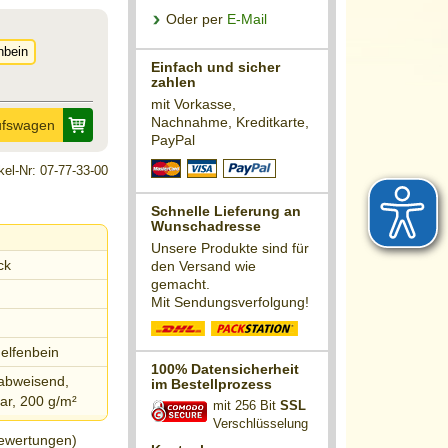
Oder per
E-Mail
enbein
Einfach und sicher
zahlen
mit Vorkasse,
Nachnahme, Kreditkarte,
ufswagen
PayPal
ikel-Nr: 07-77-33-00
Schnelle Lieferung an
Wunschadresse
Unsere Produkte sind für
ck
den Versand wie
gemacht.
Mit Sendungsverfolgung!
 elfenbein
100% Datensicherheit
abweisend,
im Bestellprozess
ar, 200 g/m²
mit 256 Bit
SSL
Verschlüsselung
wertungen)