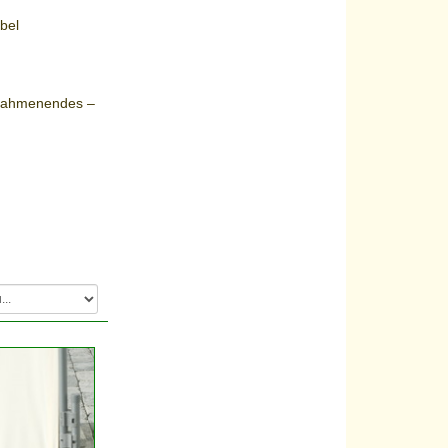
bel
 Rahmenendes –