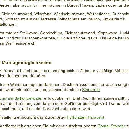
r Sichtschutz, praktisch und schnell aufgebaut. Besonders geeignet für 
Rahmenelement
Fußplatte 35 x 35 
 einem Holzbrett
arten, aber auch für Innenräume: in Büros, Praxen, Läden oder für di
Details
Deta
ails
 Sichtschutzwand, Windfang, Windschutzwand, Werbefläche, Duschab
 Sichtschutz auf der Terrasse, Windschutz am Balkon, Umkleide für
taltungen
Raumteiler, Stellwand, Wandschirm, Sichtschutzwand, Klappwand, Umkl
n und zur Personenkontrolle, für die ärztliche Praxis, Umkleide bei Ev
im Wellnessbereich
4,95
95 €
19,95 €
Wand-Clip Parave
 Pflanzkübel für
Combi-Ständer Paravent -
nd Montagemöglichkeiten
Schrauben und 
Paravent InDoor &
aufschraubbar auf Granitplatte für
z-Paravent bietet durch sein umfangreiches Zubehör vielfältige Möglic
Standard Zubehö
 2x Wand-Clip
einen stabilen Windschutz
ellen drinnen und draußen:
Parav
Terrasse
Deta
ails
Details
dfeste Wandmontage an Balkonen, Dachterrassen und Terrassen sorgt
de wird unterstützt und positioniert durch ein
Standrohr
.
gung am Balkongeländer
erfolgt über ein Brett (von Ihnen ausgewählt), 
n an der Brüstung von Balkon oder Geländer befestigt wird. Darauf we
eschraubt, auf die der Paravent aufgesteckt wird.
ufstellung ermöglicht das Zubehörteil
Fußplatten Paravent
andfestigkeit erreichen Sie mit dem aufschraubbaren
Combi-Ständer
z