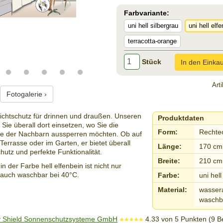
Farbvariante:
uni hell silbergrau
uni hell elf
terracotta-orange
Stück
In den Einka
Art
Fotogalerie ›
Sichtschutz für drinnen und draußen. Unseren
Produktdaten
Sie überall dort einsetzen, wo Sie die
Form:
Rechte
cke der Nachbarn aussperren möchten. Ob auf
Terrasse oder im Garten, er bietet überall
Länge:
170 cm
hutz und perfekte Funktionalität.
Breite:
210 cm
 der Farbe hell elfenbein ist nicht nur
 auch waschbar bei 40°C.
Farbe:
uni hell
Material:
wasser
waschb
 Shield Sonnenschutzsysteme GmbH
4.33
von
5
Punkten (
9
Be