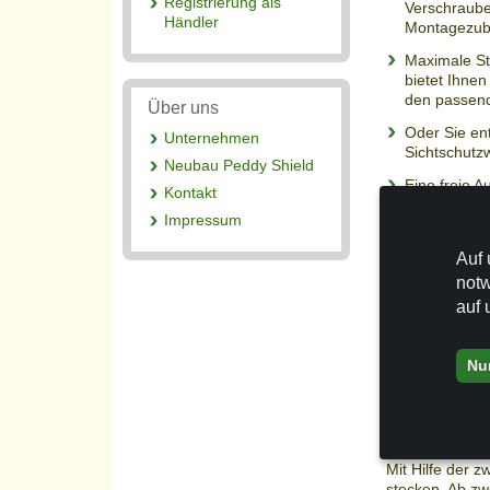
Registrierung als
Verschraube
Händler
Montagezub
Maximale St
bietet Ihne
den passend
Über uns
Oder Sie en
Unternehmen
Sichtschutz
Neubau Peddy Shield
Eine freie A
Kontakt
mit dem
Com
Impressum
Auf 
Waschbare 
notw
auf 
Zum Waschen d
den kurzen Roh
40°C.
Nu
Unseren Sicht
aus schwer en
Alle Paraven
Mit Hilfe der 
stecken. Ab zw