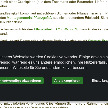
n mit einer Granitplatte (aus dem Fachmarkt oder Baumarkt). Lieferun
ehör.
andfestigkeit kombiniert mit schönen Blumen oder Pflanzen in einem P
n das
Montagematerial Pflanzgefäß
aus nicht rostendem Edelstahl. Sie
en Pflanzkübel.
tscheiden sich für den
Pflanzkübel mit 2 x Wand-Clip
zum Anstecken de
wand.
ufstellung auf Rasen oder lockerem Boden funktioniert mit
Schraub-Erd
bi-Ständer
und Stabheringen.
unserer Webseite werden Cookies verwendet. Einige davon si
Bespannung
endig, während es uns andere ermöglichen, Ihre Nutzererfahr
unserer Webseite für Sie und andere zu verbessern.
er Bespannung, die kurzen Rohre abziehen (Feder einstecken) und d
ren ziehen, den Kederstab herausziehen und die Bespannung ist wasc
r notwendige akzeptieren
Alle akzeptieren
Einstellun
schutz Paravent mit 3er Rahmen erhalten Sie auch
mit einer silbergr
tflammbaren Materialien
.
ts sind erweiterbar und faltbar
zwei mitgelieferten Verbindungs-Clips können Sie mehrere Rahmen ane
ei Rahmen wird der Paravent so auch faltbar.