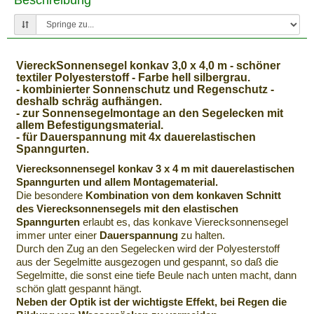
Beschreibung
149,95 €
Aluminium
ViereckSonnensegel konkav 3,0 x 4,0 m - schöner
Teleskopmast - 3-
textiler Polyesterstoff - Farbe hell silbergrau.
teilig - max. Länge
- kombinierter Sonnenschutz und Regenschutz -
deshalb schräg aufhängen.
280 cm -
Details
- zur Sonnensegelmontage an den Segelecken mit
Versandlänge 113
allem Befestigungsmaterial.
cm - Befestigung
- für Dauerspannung mit 4x dauerelastischen
Sonnensegel konkav
Spanngurten.
Vierecksonnensegel konkav 3 x 4 m mit dauerelastischen
Spanngurten und allem Montagematerial.
Die besondere
Kombination von dem konkaven Schnitt
des Vierecksonnensegels mit den elastischen
Spanngurten
erlaubt es, das konkave Vierecksonnensegel
immer unter einer
Dauerspannung
zu halten.
Durch den Zug an den Segelecken wird der Polyesterstoff
aus der Segelmitte ausgezogen und gespannt, so daß die
Segelmitte, die sonst eine tiefe Beule nach unten macht, dann
schön glatt gespannt hängt.
Neben der Optik ist der wichtigste Effekt, bei Regen die