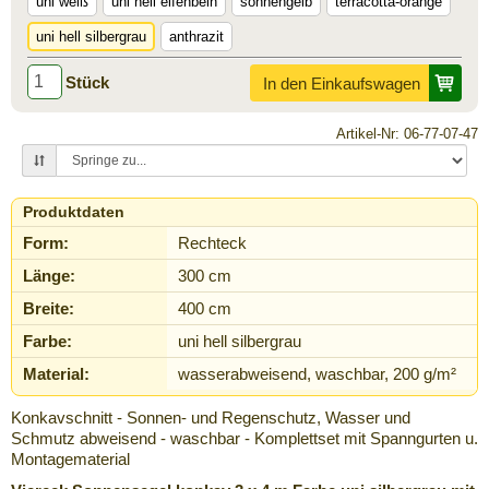
uni weiß
uni hell elfenbein
sonnengelb
terracotta-orange
uni hell silbergrau
anthrazit
Stück
In den Einkaufswagen
Artikel-Nr: 06-77-07-47
Produktdaten
Form:
Rechteck
Länge:
300 cm
Breite:
400 cm
Farbe:
uni hell silbergrau
Material:
wasserabweisend, waschbar, 200 g/m²
Konkavschnitt - Sonnen- und Regenschutz, Wasser und
Schmutz abweisend - waschbar - Komplettset mit Spanngurten u.
Montagematerial