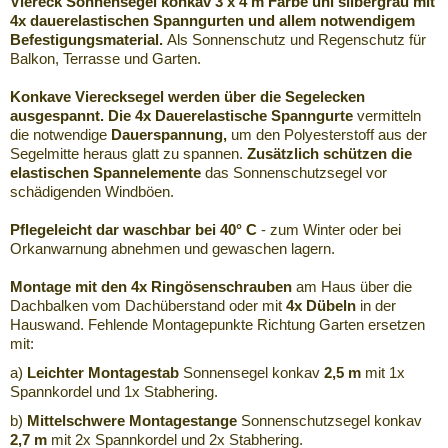
Viereck Sonnensegel konkav 3 x 4 m Farbe uni silbergrau
mit
4x dauerelastischen Spanngurten und allem notwendigem
Befestigungsmaterial.
Als Sonnenschutz und Regenschutz für
Balkon, Terrasse und Garten.
Konkave Vierecksegel werden über die Segelecken
ausgespannt. Die
4x Dauerelastische Spanngurte
vermitteln
die notwendige
Dauerspannung,
um den Polyesterstoff aus der
Segelmitte heraus glatt zu spannen.
Zusätzlich schützen die
elastischen Spannelemente
das Sonnenschutzsegel vor
schädigenden Windböen.
Pflegeleicht dar waschbar bei 40° C
- zum Winter oder bei
Orkanwarnung abnehmen und gewaschen lagern.
Montage mit den 4x Ringösenschrauben
am Haus über die
Dachbalken vom Dachüberstand oder mit
4x Dübeln
in der
Hauswand. Fehlende Montagepunkte Richtung Garten ersetzen
mit:
a)
Leichter Montagestab
Sonnensegel konkav
2,5 m
mit 1x
Spannkordel und 1x Stabhering.
b)
Mittelschwere Montagestange
Sonnenschutzsegel konkav
2,7 m
mit 2x Spannkordel und 2x Stabhering.