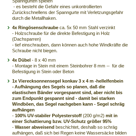
Spanngurten spielen
- es besteht die Gefahr eines unkontrollierten
Zurückschnellens der Spanngurte mit Verletzungsgefahr
durch die Metallhaken.
4x Ringösenschraube
ca. 5x 50 mm Stahl verzinkt
- Holzschraube für die direkte Befestigung in Holz
(Dachsparren)
- tief einschrauben, dann können auch hohe Windkräfte die
Schraube nicht biegen.
4x Dübel
- 8 x 40 mm
- Montage in Stein mit einem Steinbohrer 8 mm -- für die
Befestigung in Stein oder Beton
1x Vierecksonnensegel konkav 3 x 4 m -hellelfenbein
-
Aufhängung des Segels
so planen, daß die
elastischen Bänder vorgespannt sind, aber nicht bis
zum Endpunkt gespannt sind - damit bei starken
Windböen, das Segel nachgeben kann - Segel schräg
aufhängen
-
100% UV-stabiler Polyesterstoff
(200 g/m2)
mit in
einer Schattierung bzw. UV-Schutz größer 95%
-
Wasser abweisend
beschichtet, deshalb so schräg
aufhängen, daß sich bei Regen keine Wassersäcke bilden