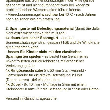
Spanngurte das Sonnenschutzsegel in der Mitte gerade
gespannt ist und nicht durchhängt, was bei Regen zu
problematischen Wassersäcken führen könnte.
- Vierecksonnensegel
waschbar
bei 40°C - nach Jahren
noch so schön wie am ersten Tag.
2. Spanngurte mit Befestigungsmaterial
(damit Sie dafür
nicht extra wieder einkaufen müssen).
4x dauerelastischer Spanngurt
- der das
Sonnenschutzsegel straff gespannt hält und die Windkräfte
gut aufnehmen kann.
-
lassen Sie Kinder nicht mit den elastischen
Spanngurten spielen
- es besteht die Gefahr eines
unkontrollierten Zurückschnellens mit erheblicher
Verletzungsgefahr.
4x Ringösenschraube
5 x 50 mm Stahl verzinkt -
Holzschraube für die direkte Befestigung in Holz
(Dachsparren) - tief einschrauben
4x Dübel
- 8x 40 mm - Montage in Stein mit einem
Steinbohrer 8 mm - für die Befestigung in Stein oder Beton
Versand in Klarsichttragetasche.