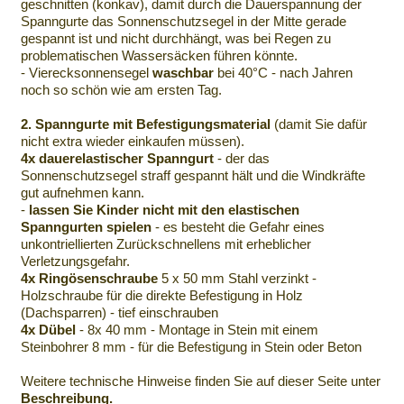
geschnitten (konkav), damit durch die Dauerspannung der
Spanngurte das Sonnenschutzsegel in der Mitte gerade
gespannt ist und nicht durchhängt, was bei Regen zu
problematischen Wassersäcken führen könnte.
- Vierecksonnensegel
waschbar
bei 40°C - nach Jahren
noch so schön wie am ersten Tag.
2. Spanngurte mit Befestigungsmaterial
(damit Sie dafür
nicht extra wieder einkaufen müssen).
4x dauerelastischer Spanngurt
- der das
Sonnenschutzsegel straff gespannt hält und die Windkräfte
gut aufnehmen kann.
-
lassen Sie Kinder nicht mit den elastischen
Spanngurten spielen
- es besteht die Gefahr eines
unkontriellierten Zurückschnellens mit erheblicher
Verletzungsgefahr.
4x Ringösenschraube
5 x 50 mm Stahl verzinkt -
Holzschraube für die direkte Befestigung in Holz
(Dachsparren) - tief einschrauben
4x Dübel
- 8x 40 mm - Montage in Stein mit einem
Steinbohrer 8 mm - für die Befestigung in Stein oder Beton
Weitere technische Hinweise finden Sie auf dieser Seite unter
Beschreibung.