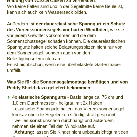
Bildung von Wassersäcken zu vermeiden
.
Wo keine Falten sind und in der Segelmitte keine Beule ist,
kann sich auch kein Wassersack bilden.
Außerdem
ist der dauerelastische Spanngurt ein
Schutz
des Vierecksonnensegels vor harten Windböen
, wie sie
vor jedem Gewitter vorkommen und die dem
Sonnenschutzsegel schaden können. Die dauerelastischen
Spanngurte halten solche Belastungsspitzen nicht nur von
dem Sonnensegel, sondern auch von den
Befestigungselementen ab.
Es ist nicht schön, wenn eine überbelastete Gartenmauer
umfällt.
Was Sie für die Sonnensegelmontage benötigen und von
Peddy Shield dazu geliefert bekommen:
4x elastische Spanngurte
- Basis länge ca. 75 cm und
1,0 cm Durchmesser - hellgrau mit 2x Haken
- elastische Spanngurte halten das Vierecksonnensegel
konkav über die Segelecken ständig straff gespannt,
weil es
sonst
unschön durchhängt und außerdem
nehmen sie einen Teil der Windkräfte auf.
Achtung:
lassen Sie Kinder nicht unbeaufsichtigt mit den