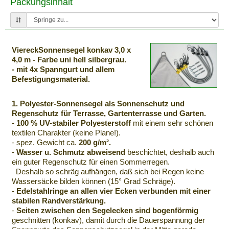
Packungsinhalt
ViereckSonnensegel konkav 3,0 x
4,0 m - Farbe uni hell silbergrau.
- mit 4x Spanngurt und allem
Befestigungsmaterial.
1. Polyester-Sonnensegel als Sonnenschutz und
Regenschutz für Terrasse, Gartenterrasse und Garten.
-
100 % UV-stabiler Polyesterstoff
mit einem sehr schönen
textilen Charakter (keine Plane!).
- spez. Gewicht ca.
200 g/m².
-
Wasser u. Schmutz abweisend
beschichtet, deshalb auch
ein guter Regenschutz für einen Sommerregen.
Deshalb so schräg aufhängen, daß sich bei Regen keine
Wassersäcke bilden können (15° Grad Schräge).
-
Edelstahlringe an allen vier Ecken verbunden mit einer
stabilen Randverstärkung.
-
Seiten zwischen den Segelecken sind bogenförmig
geschnitten (konkav), damit durch die Dauerspannung der