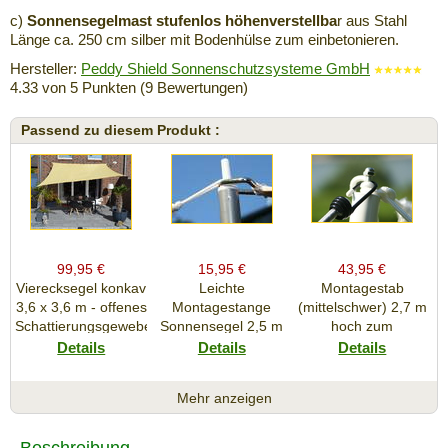
c)
Sonnensegelmast stufenlos höhenverstellba
r aus Stahl
Länge ca. 250 cm silber mit Bodenhülse zum einbetonieren.
Hersteller:
Peddy Shield Sonnenschutzsysteme GmbH
4.33
von
5
Punkten (
9
Bewertungen)
Passend zu diesem Produkt :
99,95 €
15,95 €
43,95 €
Vierecksegel konkav
Leichte
Montagestab
3,6 x 3,6 m - offenes
Montagestange
(mittelschwer) 2,7 m
Schattierungsgewebe
Sonnensegel 2,5 m
hoch zum
HDPE - Farbe
hoch - mit
Ausspannen von
Details
Details
Details
weizen - nur
Spannkordeln für die
konkaven
Sonnenschutz
Aufstellung von
Sonnensegeln mit
Mehr anzeigen
Dreieck- und
dauerelastischen
Vierecksonnensegeln
Spanngurten