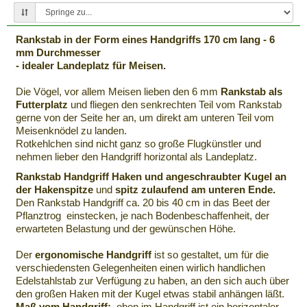
41,90 €
39,95 €
36,95 €
Rankstab in der Form eines Handgriffs 170 cm lang - 6
Premium Rankstab
Premium Rankstab
Premium Rankstab
mm Durchmesser
Stern 170 cm - mit
mit Kugel - Helix
Schnecke mit Kugel
- idealer Landeplatz für Meisen.
Kugel aus
(Spirale) - 170 cm -
- 170 cm - aus
hochwertigem
aus hochwertigem
hochwertigem
Details
Details
Details
Die Vögel, vor allem Meisen lieben den 6 mm
Rankstab als
Edelstahl A4 als
Marine-Edelstahl A4
Marine-Edelstahl A4
Futterplatz
und fliegen den senkrechten Teil vom Rankstab
Rankhilfe für
als Rankhilfe für
gerne von der Seite her an, um direkt am unteren Teil vom
Stauden etc. und als
Stauden etc. und als
Meisenknödel zu landen.
Futterstab für Vögel
Futterstab für Vögel
Rotkehlchen sind nicht ganz so große Flugkünstler und
nehmen lieber den Handgriff horizontal als Landeplatz.
Rankstab Handgriff Haken und angeschraubter Kugel an
der Hakenspitze
und
spitz zulaufend am unteren Ende.
Den Rankstab Handgriff ca. 20 bis 40 cm in das Beet der
Pflanztrog einstecken, je nach Bodenbeschaffenheit, der
erwarteten Belastung und der gewünschen Höhe.
Der
ergonomische Handgriff
ist so gestaltet, um für die
verschiedensten Gelegenheiten einen wirlich handlichen
Edelstahlstab zur Verfügung zu haben, an den sich auch über
den großen Haken mit der Kugel etwas stabil anhängen läßt.
Maß vom Handgriff:
oben im Handgriff ist ein horizontaler