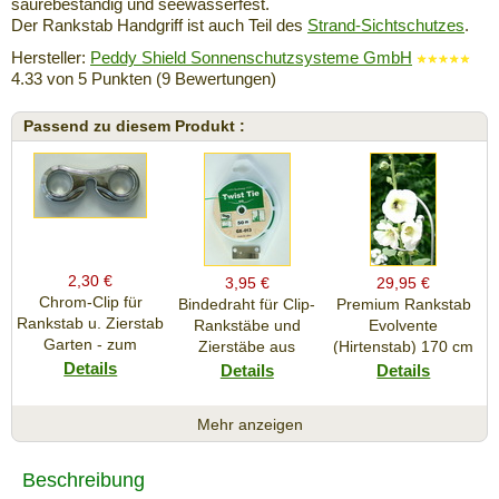
säurebeständig und seewasserfest.
Der Rankstab Handgriff ist auch Teil des
Strand-Sichtschutzes
.
Hersteller:
Peddy Shield Sonnenschutzsysteme GmbH
4.33
von
5
Punkten (
9
Bewertungen)
Passend zu diesem Produkt :
2,30 €
3,95 €
29,95 €
Chrom-Clip für
Bindedraht für Clip-
Premium Rankstab
Rankstab u. Zierstab
Rankstäbe und
Evolvente
Garten - zum
Zierstäbe aus
(Hirtenstab) 170 cm
Anstecken an
Details
Edelstahl
mit Kugel - aus
Details
Details
Premium Rankstäbe
hochwertigem
aus
Marine-Edelstahl A4
Mehr anzeigen
Edelstahlrundstab 6
- 316 als Rankhilfe
mm
für Stauden etc. und
als Futterstab für
Beschreibung
Vögel