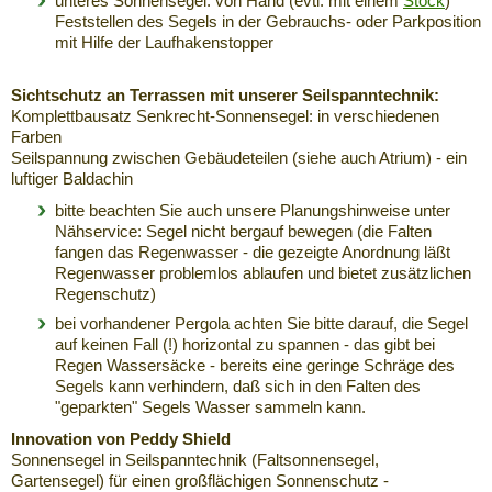
unteres Sonnensegel: von Hand (evtl. mit einem
Stock
)
Feststellen des Segels in der Gebrauchs- oder Parkposition
mit Hilfe der Laufhakenstopper
Sichtschutz an Terrassen mit unserer Seilspanntechnik:
Komplettbausatz Senkrecht-Sonnensegel: in verschiedenen
Farben
Seilspannung zwischen Gebäudeteilen (siehe auch Atrium) - ein
luftiger Baldachin
bitte beachten Sie auch unsere Planungshinweise unter
Nähservice: Segel nicht bergauf bewegen (die Falten
fangen das Regenwasser - die gezeigte Anordnung läßt
Regenwasser problemlos ablaufen und bietet zusätzlichen
Regenschutz)
bei vorhandener Pergola achten Sie bitte darauf, die Segel
auf keinen Fall (!) horizontal zu spannen - das gibt bei
Regen Wassersäcke - bereits eine geringe Schräge des
Segels kann verhindern, daß sich in den Falten des
"geparkten" Segels Wasser sammeln kann.
Innovation von Peddy Shield
Sonnensegel in Seilspanntechnik (Faltsonnensegel,
Gartensegel) für einen großflächigen Sonnenschutz -