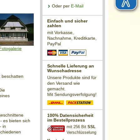
Oder per
E-Mail
Einfach und sicher
zahlen
mit Vorkasse,
Nachnahme, Kreditkarte,
PayPal
Fotogalerie
Schnelle Lieferung an
Wunschadresse
t beschatten
Unsere Produkte sind für
den Versand wie
gemacht.
Die
Mit Sendungsverfolgung!
eines
geschnittene
100% Datensicherheit
im Bestellprozess
- es bieten sich
 in
mit 256 Bit
SSL
schiedenen
Verschlüsselung