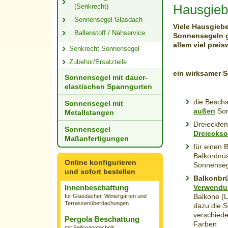
Hausgieb
(Senkrecht)
Sonnensegel Glasdach
Viele Hausgiebe
Ballenstoff / Nähservice
Sonnensegeln g
allem viel prei
Senkrecht Sonnensegel
Zubehör/Ersatzteile
ein wirksamer 
Sonnensegel mit dauer­
elastischen Spanngurten
die Bescha
Sonnensegel mit
außen
Son
Metallstangen
Dreieckfen
Sonnensegel
Dreieckso
Maßanfertigungen
für einen 
Balkonbrüs
Online konfigurieren
Sonnenseg
und sofort bestellen
Balkonbr
Innenbeschattung
Verwendu
Balkone (L
für Glasdächer, Wintergärten und
Terrassenüberdachungen
dazu die S
verschied
Pergola Beschattung
Farben
mit Seilspanntechnik