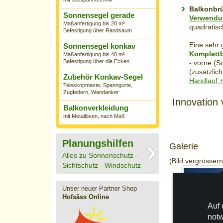
Balkonbrü
Sonnensegel gerade
Verwendun
Maßanfertigung bis 20 m²
quadratisch
Befestigung über Randsaum
Eine sehr 
Sonnensegel konkav
Komplett
Maßanfertigung bis 40 m²
Befestigung über die Ecken
- vorne (S
(zusätzlic
Zubehör Konkav-Segel
Handlauf 
Teleskopmaste, Spanngurte,
Zugfedern, Wandanker
Innovation 
Balkonverkleidung
mit Metallösen, nach Maß
Planungshilfen
Galerie
Alles zu Sonnenschutz -
(Bild vergrössern
Sichtschutz - Windschutz
Unser neuer Partner Shop
Hofsäss Online
Auf 
notw