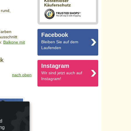
Kostenloser
Käuferschutz
 rund,
Farben
Facebook
ausschnitt
Bleiben Sie auf dem
h:
Balkone mit
Laufenden
ik
Instagram
Wir sind jetzt auch auf
nach oben
Instagram!
nd
ung