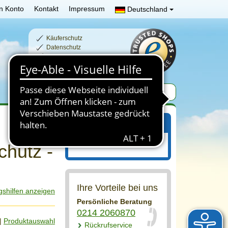
n Konto
Kontakt
Impressum
Deutschland
Käuferschutz
Datenschutz
Schnelle Lieferzeiten
Sichere Zahlung
Ihr Einkaufswagen
Ihr Einkaufswagen ist leer.
chutz -
Ihre Vorteile bei uns
gshilfen anzeigen
Persönliche Beratung
0214 2060870
|
Produktauswahl
Rückrufservice