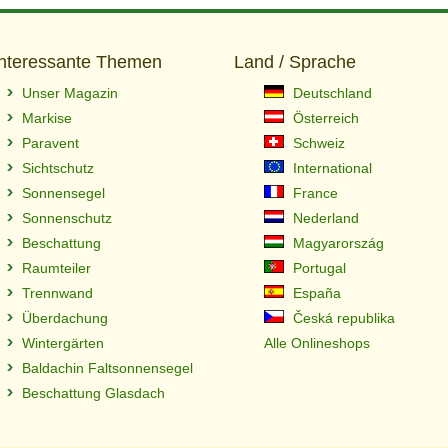
Interessante Themen
Land / Sprache
Unser Magazin
Deutschland
Markise
Österreich
Paravent
Schweiz
Sichtschutz
International
Sonnensegel
France
Sonnenschutz
Nederland
Beschattung
Magyarország
Raumteiler
Portugal
Trennwand
España
Überdachung
Česká republika
Wintergärten
Alle Onlineshops
Baldachin Faltsonnensegel
Beschattung Glasdach