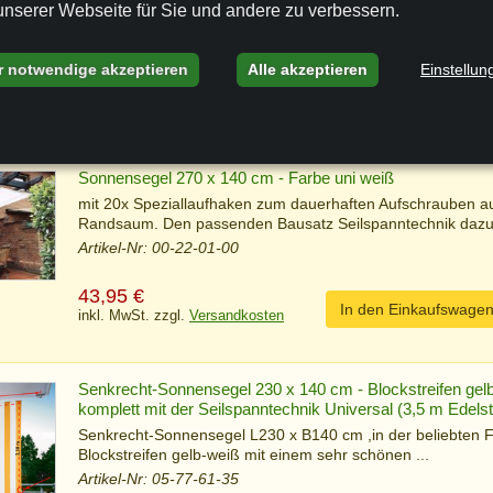
unserer Webseite für Sie und andere zu verbessern.
r notwendige akzeptieren
Alle akzeptieren
Einstellun
ahl
Sonnensegel 270 x 140 cm - Farbe uni weiß
mit 20x Speziallaufhaken zum dauerhaften Aufschrauben a
Randsaum. Den passenden Bausatz Seilspanntechnik daz
Artikel-Nr: 00-22-01-00
43,95
€
In den Einkaufswage
inkl. MwSt. zzgl.
Versandkosten
Senkrecht-Sonnensegel 230 x 140 cm - Blockstreifen gelb
komplett mit der Seilspanntechnik Universal (3,5 m Edelst
Senkrecht-Sonnensegel L230 x B140 cm ,in der beliebten 
Blockstreifen gelb-weiß mit einem sehr schönen ...
Artikel-Nr: 05-77-61-35