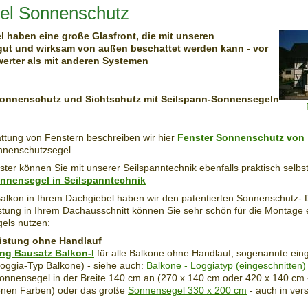
el Sonnenschutz
l haben eine große Glasfront, die mit unseren
ut und wirksam von außen beschattet werden kann - vor
swerter als mit anderen Systemen
Sonnenschutz und Sichtschutz mit Seilspann-Sonnensegeln
ttung von Fenstern beschreiben wir hier
Fenster Sonnenschutz von
nenschutzsegel
ster können Sie mit unserer Seilspanntechnik ebenfalls praktisch selbs
nnensegel in Seilspanntechnik
Balkon in Ihrem Dachgiebel haben wir den patentierten Sonnenschutz- 
tung in Ihrem Dachausschnitt können Sie sehr schön für die Montage 
els nutzen:
üstung ohne Handlauf
ng Bausatz Balkon-I
für alle Balkone ohne Handlauf, sogenannte ein
oggia-Typ Balkone) - siehe auch:
Balkone - Loggiatyp (eingeschnitten)
onnensegel in der Breite 140 cm an (270 x 140 cm oder 420 x 140 cm -
enen Farben) oder das große
Sonnensegel 330 x 200 cm
- auch in ver