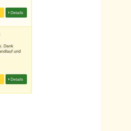
n
Details
n
k. Dank
andlauf und
n
Details