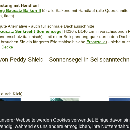
stung mit Handlauf
g Bausatz Balkon-II
für alle Balkone mit Handlauf (alle Querschnitte:
, flach)
gute Alternative - auch für schmale Dachausschnitte
bausatz Senkrecht-Sonnensegel
H230 x B140 cm in verschiedenen 
onnenschutz italienisch) - mit einer Seilspannung quer durch den Dach
h brauchen Sie ein längeres Edelstahlseil: siehe
Ersatzteile
) - siehe auc
+ Decke
von Peddy Shield - Sonnensegel in Seilspanntechn
 durch Klick)
unserer Webseite werden Cookies verwendet. Einige davon si
endig, während es uns andere ermöglichen, Ihre Nutzererfahr