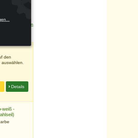
gen
...
nach oben
uf den
u auswählen.
n
Details
-weiß -
ahlseil)
Farbe