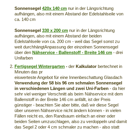
Sonnensegel
420x 140 cm
nur in der Längsrichtung
aufhängen, also mit einem Abstand der Edelstahlseile von
ca. 140 cm
Sonnensegel
330 x 200 cm
nur in der Längsrichtung
aufhängen, also mit einem Abstand der beiden
Edelstahlseile von ca. 200 cm - weil das Segel sonst zu
weit durchhängtAnpassung der einzelnen Sonnensegel
über den
Nähservice - Ballenstoff - Breite 146 cm
- drei
Unifarben
Fertigsegel Wintergarten
-
der
Kalkulator
bertechnet in
Minuten das pr
eiswerteste Angebot für eine Innenbeschattung Glasdach
Verwendung der 58 bis 96 cm schmalen Sonnensegel
in verschiedenen Längen und zwei Uni-Farben
- da hier
sehr viel weniger Verschnitt als beim Nähservice mit dem
Ballenstoff in der Breite 146 cm anfällt, ist der Preis
günstiger - beachten Sie aber bitte, daß wir diese Segel
über unseren Nähservice nicht ändern können - in vielen
Fällen reicht es, den Randsaum einfach an einer oder
beiden Seiten umzuschlagen, also zu verdoppeln und damit
das Segel 2 oder 4 cm schmaler zu machen - also statt