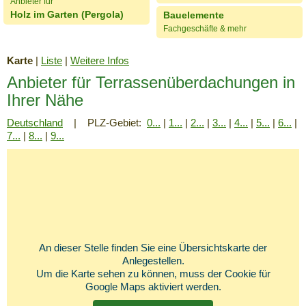
Anbieter für
Holz im Garten (Pergola)
Bauelemente
Fachgeschäfte & mehr
Karte
|
Liste
|
Weitere Infos
Anbieter für Terrassenüberdachungen in
Ihrer Nähe
Deutschland
| PLZ-Gebiet:
0...
|
1...
|
2...
|
3...
|
4...
|
5...
|
6...
|
7...
|
8...
|
9...
An dieser Stelle finden Sie eine Übersichtskarte der
Anlegestellen.
Um die Karte sehen zu können, muss der Cookie für
Google Maps aktiviert werden.