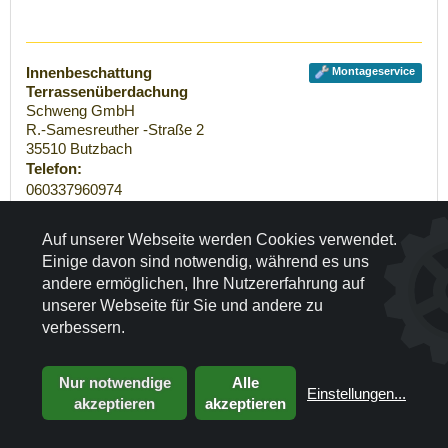
Innenbeschattung
Montageservice
Terrassenüberdachung
Schweng GmbH
R.-Samesreuther -Straße 2
35510
Butzbach
Telefon:
060337960974
Telefax:
060337960974
Auf unserer Webseite werden Cookies verwendet.
Einige davon sind notwendig, während es uns
E-Mail:
andere ermöglichen, Ihre Nutzererfahrung auf
einkauf@schweng.eu
unserer Webseite für Sie und andere zu
verbessern.
›
Route berechnen
Nur notwendige
Alle
Einstellungen
...
akzeptieren
akzeptieren
PLZ-Gebiet 36...