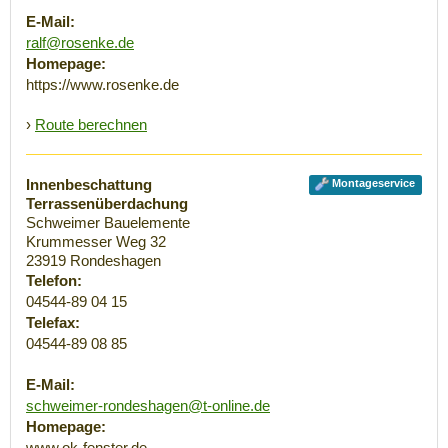
E-Mail:
ralf@rosenke.de
Homepage:
https://www.rosenke.de
›
Route berechnen
Innenbeschattung
Montageservice
Terrassenüberdachung
Schweimer Bauelemente
Krummesser Weg 32
23919
Rondeshagen
Telefon:
04544-89 04 15
Telefax:
04544-89 08 85
E-Mail:
schweimer-rondeshagen@t-online.de
Homepage:
www.ok-fenster.de