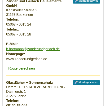
Zander und Gerlach Bauelemente
Montageservice
GmbH
Karlsbader Straße 2
31167
Bockenem
Telefon:
05067 - 9919 24
Telefax:
05067 - 9919 28
E-Mail:
b.hartmann@zanderundgerlach.de
Homepage:
www.zanderundgerlach.de
›
Route berechnen
Glasdächer + Sonnenschutz
Montageservice
Detert EDELSTAHLVERARBEITUNG
Daimlerstr. 1
31275
Lehrte
Telefon:
05132-58 044