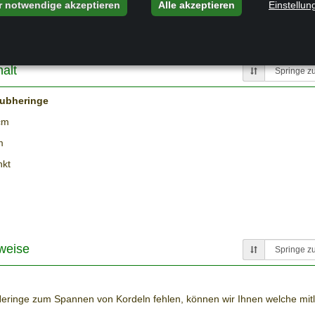
r notwendige akzeptieren
Alle akzeptieren
Einstellun
 konkav
und
Schraub-Erdanker Sonnensegel konkav.
alt
aubheringe
cm
m
nkt
weise
Heringe zum Spannen von Kordeln fehlen, können wir Ihnen welche mitli