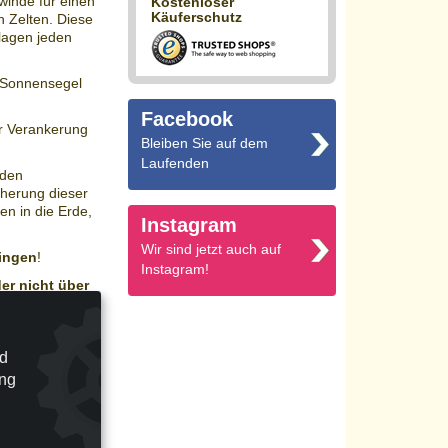
ewinde für einen
Kostenloser
Käuferschutz
 Zelten. Diese
lagen jeden
 Sonnensegel
Facebook
er Verankerung
Bleiben Sie auf dem
Laufenden
 den
cherung dieser
en in die Erde,
Instagram
Wir sind jetzt auch auf
ingen
!
Instagram!
er nicht über
ehr zu
nd
tzung kleiner
ung
uernde Nutzung
skopmast