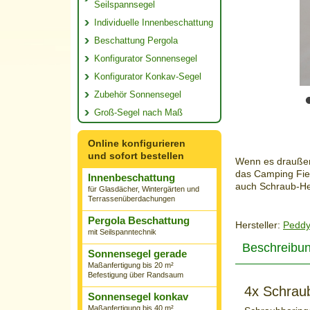
Seilspannsegel
Individuelle Innenbeschattung
Beschattung Pergola
Konfigurator Sonnensegel
Konfigurator Konkav-Segel
Zubehör Sonnensegel
Groß-Segel nach Maß
Online konfigurieren
und sofort bestellen
Wenn es draußen
das Camping Fie
Innenbeschattung
auch Schraub-He
für Glasdächer, Wintergärten und
Terrassenüberdachungen
Pergola Beschattung
Hersteller:
Peddy
mit Seilspanntechnik
Beschreibu
Sonnensegel gerade
Maßanfertigung bis 20 m²
Befestigung über Randsaum
4x Schraub
Sonnensegel konkav
Maßanfertigung bis 40 m²