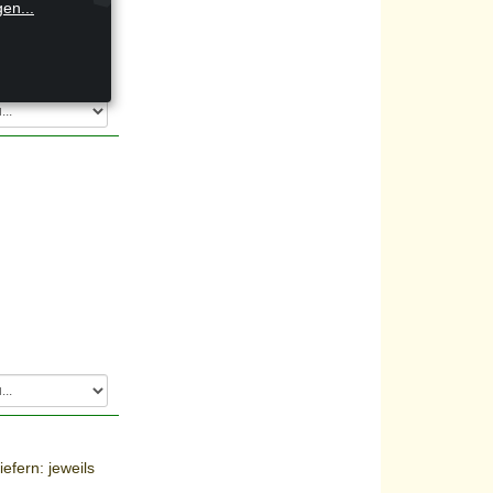
gen
...
efern: jeweils