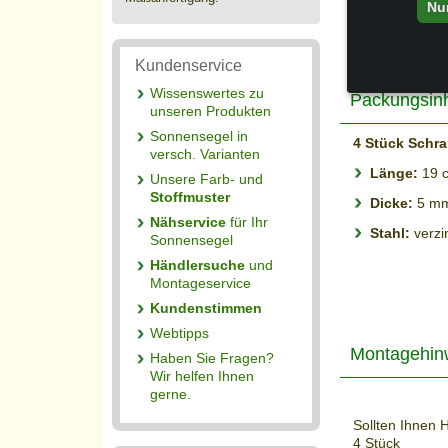
Nu
Sonnensegel
Kundenservice
Wissenswertes zu
Packungsinh
unseren Produkten
Sonnensegel in
4 Stück Schr
versch. Varianten
Länge:
19 
Unsere Farb- und
Stoffmuster
Dicke:
5 m
Nähservice
für Ihr
Stahl:
verzi
Sonnensegel
Händlersuche
und
Montageservice
Kundenstimmen
Webtipps
Montagehin
Haben Sie Fragen?
Wir helfen Ihnen
gerne.
Sollten Ihnen 
4 Stück