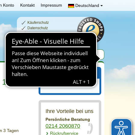
n Konto
Kontakt
Impressum
Deutschland
Käuferschutz
Datenschutz
Schnelle Lieferzeiten
Sichere Zahlung
Ihr Einkaufswagen
: 19 cm
Ihr Einkaufswagen ist leer.
Ihre Vorteile bei uns
Persönliche Beratung
0214 2060870
on 3 Tagen
Rückrufservice