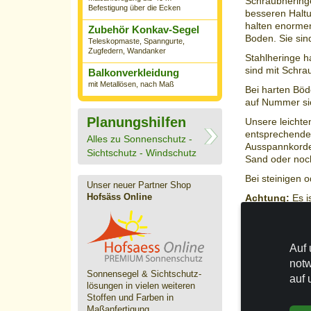
Schraubheringe 
Befestigung über die Ecken
besseren Haltu
halten enormen
Zubehör Konkav-Segel
Boden. Sie sin
Teleskopmaste, Spanngurte,
Zugfedern, Wandanker
Stahlheringe 
sind mit Schra
Balkonverkleidung
mit Metallösen, nach Maß
Bei harten Böd
auf Nummer sich
Planungshilfen
Unsere leichte
entsprechenden
Alles zu Sonnenschutz -
Ausspannkordel
Sichtschutz - Windschutz
Sand oder noc
Bei steinigen 
Unser neuer Partner Shop
Hofsäss Online
Achtung:
Es i
den Stabheri
Auch für das s
empfehlen.
Auf 
a)
Leichte Mo
notw
und mittelgroß
Sonnensegel & Sichtschutz­
auf 
b)
Mittelschw
lösungen in vielen weiteren
auch mittelgro
Stoffen und Farben in
c) Schwere Mo
Maßanfertigung.