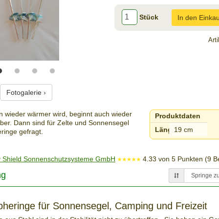
Stück
In den Einka
Art
Fotogalerie ›
 wieder wärmer wird, beginnt auch wieder
Produktdaten
ber. Dann sind für Zelte und Sonnensegel
Länge:
19 cm
ringe gefragt.
 Shield Sonnenschutzsysteme GmbH
4.33
von
5
Punkten (
9
Be
ng
heringe für Sonnensegel, Camping und Freizeit