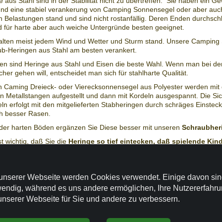
aus Stahl sind in der Stabilität nicht zu übertreffen. Sie haben ein G
nd eine stabiel verankerung von Camping Sonnensegel oder aber auch
 Belastungen stand und sind nicht rostanfällig. Deren Enden durchsch
d für harte aber auch weiche Untergründe besten geeignet.
halten meist jedem Wind und Wetter und Sturm stand. Unsere Camping
ub-Heringen aus Stahl am besten verankert.
en sind Heringe aus Stahl und Eisen die beste Wahl. Wenn man bei d
er gehen will, entscheidet man sich für stahlharte Qualität.
n Caming Dreieck- oder Vierecksonnensegel aus Polyester werden mit
 Metallstangen aufgestellt und dann mit Kordeln ausgespannt. Die Si
n erfolgt mit den mitgelieferten Stabheringen durch schräges Einsteck
h besser Rasen.
oder harten Böden ergänzen Sie Diese besser mit unseren
Schraubher
st wichtig, daß Sie die
Heringe so tief eintecken, daß spielende Kind
ng stolpern können
oder an den Füßen verletzten können.
tabiele Abspannen unserer Montagestängen sind die Schraubheringe s
unserer Webseite werden Cookies verwendet. Einige davon si
ntagestange 2,5 m Sonnensegel konkav
- für ein nur temporären Nu
endig, während es uns andere ermöglichen, Ihre Nutzererfahr
er Sonnensegel konkav.
unserer Webseite für Sie und andere zu verbessern.
ere Montagestange 2,7 m Sonnensegel konkav
- für eine längerda
ßer Sonennsegel konkav bis ca. 15 m2 Fläche.
ntagestange Sonnensegel konkav aus der Kombination von
Alu-Tele