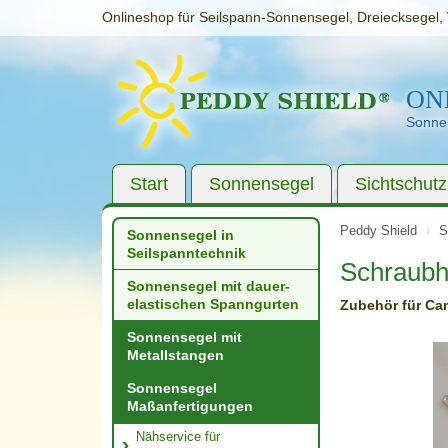
Onlineshop für Seilspann-Sonnensegel, Dreiecksegel, 
ON
Sonnen
Start
Sonnensegel
Sichtschutz
Peddy Shield
S
Sonnensegel in
Seilspanntechnik
Schraubhe
Sonnensegel mit dauer­
elastischen Spanngurten
Zubehör für Ca
Sonnensegel mit
Metallstangen
Sonnensegel
Maßanfertigungen
Nähservice für