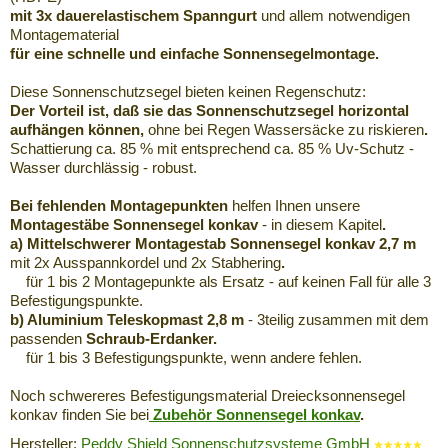
mit 3x dauerelastischem Spanngurt
und allem notwendigen
Montagematerial
für eine schnelle und einfache Sonnensegelmontage.
Diese Sonnenschutzsegel bieten keinen Regenschutz:
Der Vorteil ist, daß sie das Sonnenschutzsegel horizontal
aufhängen können,
ohne bei Regen Wassersäcke zu riskieren
.
Schattierung ca. 85 % mit entsprechend ca. 85 % Uv-Schutz -
Wasser durchlässig - robust.
Bei fehlenden Montagepunkten
helfen Ihnen unsere
Montagestäbe Sonnensegel konkav
- in diesem Kapitel
.
a) Mittelschwerer Montagestab Sonnensegel konkav 2,7 m
mit 2x Ausspannkordel und 2x Stabhering
.
für 1 bis 2 Montagepunkte als Ersatz - auf keinen Fall für alle 3
Befestigungspunkte.
b) Aluminium Teleskopmast 2,8 m
- 3teilig zusammen mit dem
passenden
Schraub-Erdanker.
für 1 bis 3 Befestigungspunkte, wenn andere fehlen.
Noch schwereres Befestigungsmaterial Dreiecksonnensegel
konkav finden Sie bei
Zubehör Sonnensegel konkav
.
Hersteller:
Peddy Shield Sonnenschutzsysteme GmbH