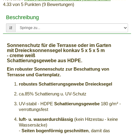
4.33
von
5
Punkten (
9
Bewertungen)
Beschreibung
Sonnenschutz für die Terrasse oder im Garten
mit Dreiecksonnensegel konkav 5 x 5 x 5 m
- creme weiß
Schattierungsgewebe aus HDPE.
Ein robuster Sonnenschutz zur Beschattung von
Terrasse und Gartenplatz.
robustes Schattierungsgewebe Dreiecksegel
ca.85% Schattierung u. UV-Schutz
UV-stabil - HDPE
Schattierungsgewebe
180 g/m² -
verrottungsfest
luft- u. wasserdurchlässig
(kein Hitzestau - keine
Wassersäcke)
-
Seiten bogenförmig geschnitten
, damit das