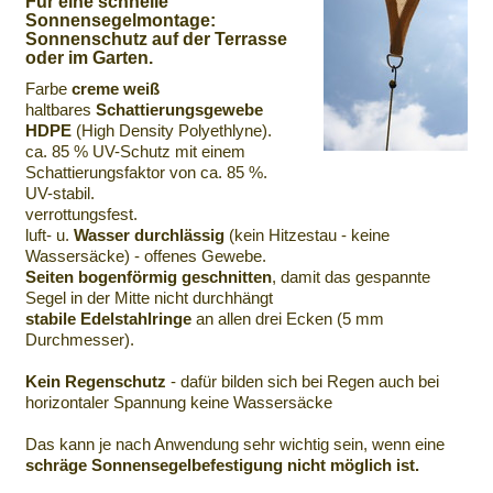
Für eine schnelle
Sonnensegelmontage:
Sonnenschutz auf der Terrasse
oder im Garten.
Farbe
creme weiß
haltbares
Schattierungsgewebe
HDPE
(High Density Polyethlyne).
ca. 85 % UV-Schutz mit einem
Schattierungsfaktor von ca. 85 %.
UV-stabil.
verrottungsfest.
luft- u.
Wasser durchlässig
(kein Hitzestau - keine
Wassersäcke) - offenes Gewebe.
Seiten bogenförmig geschnitten
, damit das gespannte
Segel in der Mitte nicht durchhängt
stabile Edelstahlringe
an allen drei Ecken (5 mm
Durchmesser).
Kein Regenschutz
- dafür bilden sich bei Regen auch bei
horizontaler Spannung keine Wassersäcke
Das kann je nach Anwendung sehr wichtig sein, wenn eine
schräge Sonnensegelbefestigung nicht möglich ist.