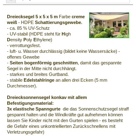
Dreiecksegel 5 x 5 x 5 m
Farbe
creme
weiß
- HDPE
Schattierungsgewebe.
- ca. 85 % UV-Schutz
- UV-stabil (HDPE steht für
H
igh
D
ensity
P
oly
E
thylene)
- verrottungsfest.
- luft- u. Wasser durchlässig (bildet keine Wassersäcke) -
offenes Gewebe
-
Seiten bogenförmig geschnitten
, damit das gespannte
Segel in der Mitte nicht durchhängt.
- starkes und breites Gurtband.
- stabile
Edelstahlringe
an allen drei Ecken (5 mm
Durchmesser).
Dreiecksonnensegel konkav mit allem
Befestigungsmaterial:
3x elastische Spanngurte
die das Sonnenschutzsegel straff
gespannt halten und die Windkräfte gut aufnehmen können
lassen Sie Kinder nicht mit den Gurten spielen - es besteht
die Gefahr eines unkontriellierten Zurückschnellens mit
Verletzungsgefahr)