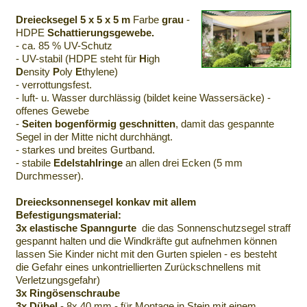
Dreiecksegel 5 x 5 x 5 m
Farbe
grau
-
HDPE
Schattierungsgewebe.
- ca. 85 % UV-Schutz
- UV-stabil (HDPE steht für
H
igh
D
ensity
P
oly
E
thylene)
- verrottungsfest.
- luft- u. Wasser durchlässig (bildet keine Wassersäcke) -
offenes Gewebe
-
Seiten bogenförmig geschnitten
, damit das gespannte
Segel in der Mitte nicht durchhängt.
- starkes und breites Gurtband.
- stabile
Edelstahlringe
an allen drei Ecken (5 mm
Durchmesser).
Dreiecksonnensegel konkav mit allem
Befestigungsmaterial:
3x elastische Spanngurte
die das Sonnenschutzsegel straff
gespannt halten und die Windkräfte gut aufnehmen können
lassen Sie Kinder nicht mit den Gurten spielen - es besteht
die Gefahr eines unkontriellierten Zurückschnellens mit
Verletzungsgefahr)
3x Ringösenschraube
3x Dübel
- 8x 40 mm - für Montage in Stein mit einem