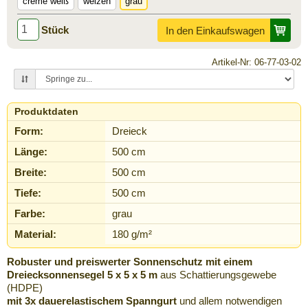
creme weiß
weizen
grau
Stück
In den Einkaufswagen
Artikel-Nr: 06-77-03-02
Produktdaten
Form:
Dreieck
Länge:
500 cm
Breite:
500 cm
Tiefe:
500 cm
Farbe:
grau
Material:
180 g/m²
Robuster und preiswerter Sonnenschutz mit einem
Dreiecksonnensegel 5 x 5 x 5 m
aus Schattierungsgewebe
(HDPE)
mit 3x dauerelastischem Spanngurt
und allem notwendigen