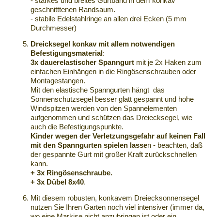
- starkes und breites Gurtband in dem konkav
geschnitttenen Randsaum.
- stabile Edelstahlringe an allen drei Ecken (5 mm
Durchmesser)
Dreicksegel konkav mit allem notwendigen
Befestigungsmaterial
:
3x dauerelastischer Spanngurt
mit je 2x Haken zum
einfachen Einhängen in die Ringösenschrauben oder
Montagestangen.
Mit den elastische Spanngurten hängt das
Sonnenschutzsegel besser glatt gespannt und hohe
Windspitzen werden von den Spannelementen
aufgenommen und schützen das Dreiecksegel, wie
auch die Befestigungspunkte.
Kinder
wegen der Verletzungsgefahr auf keinen Fall
mit den Spanngurten spielen lasse
n - beachten, daß
der gespannte Gurt mit großer Kraft zurückschnellen
kann.
+ 3x Ringösenschraube.
+ 3x Dübel 8x40
.
Mit diesem robusten, konkavem Dreiecksonnensegel
nutzen Sie Ihren Garten noch viel intensiver (immer da,
wo eine Markise nicht anzubringen ist oder ein