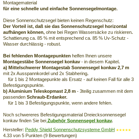
Montagematerial
für eine schnelle und einfache Sonnensegelmontage.
Diese Sonnenschutzsegel bieten keinen Regenschutz:
Der Vorteil ist, daß sie das Sonnenschutzsegel horizontal
aufhängen können,
ohne bei Regen Wassersäcke zu riskieren
.
Schattierung ca. 85 % mit entsprechend ca. 85 % Uv-Schutz -
Wasser durchlässig - robust.
Bei fehlenden Montagepunkten
helfen Ihnen unsere
Montagestäbe Sonnensegel konkav
- in diesem Kapitel
.
a) Mittelschwerer Montagestab Sonnensegel konkav 2,7 m
mit 2x Ausspannkordel und 2x Stabhering
.
für 1 bis 2 Montagepunkte als Ersatz - auf keinen Fall für alle 3
Befestigungspunkte.
b) Aluminium Teleskopmast 2,8 m
- 3teilig zusammen mit dem
passenden
Schraub-Erdanker.
für 1 bis 3 Befestigungspunkte, wenn andere fehlen.
Noch schwereres Befestigungsmaterial Dreiecksonnensegel
konkav finden Sie bei
Zubehör Sonnensegel konkav
.
Hersteller:
Peddy Shield Sonnenschutzsysteme GmbH
4.33
von
5
Punkten (
9
Bewertungen)