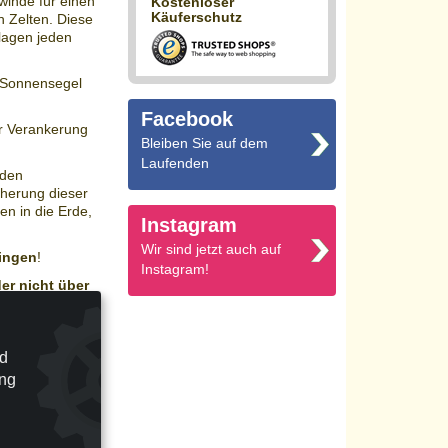
ewinde für einen
Kostenloser
Käuferschutz
 Zelten. Diese
lagen jeden
 Sonnensegel
Facebook
er Verankerung
Bleiben Sie auf dem
Laufenden
 den
cherung dieser
en in die Erde,
Instagram
Wir sind jetzt auch auf
ingen
!
Instagram!
er nicht über
ehr zu
nd
tzung kleiner
ung
uernde Nutzung
skopmast