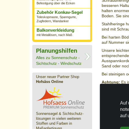
Schraubheringe 
Befestigung über die Ecken
besseren Haltu
halten enormen
Zubehör Konkav-Segel
Boden. Sie sin
Teleskopmaste, Spanngurte,
Zugfedern, Wandanker
Stahlheringe 
sind mit Schra
Balkonverkleidung
mit Metallösen, nach Maß
Bei harten Böd
auf Nummer sich
Planungshilfen
Unsere leichte
entsprechenden
Alles zu Sonnenschutz -
Ausspannkordel
Sichtschutz - Windschutz
Sand oder noc
Bei steinigen 
Unser neuer Partner Shop
Hofsäss Online
Achtung:
Es i
den Stabheri
Auch für das s
empfehlen.
Auf 
a)
Leichte Mo
notw
und mittelgroß
Sonnensegel & Sichtschutz­
auf 
b)
Mittelschw
lösungen in vielen weiteren
auch mittelgro
Stoffen und Farben in
c) Schwere Mo
Maßanfertigung.