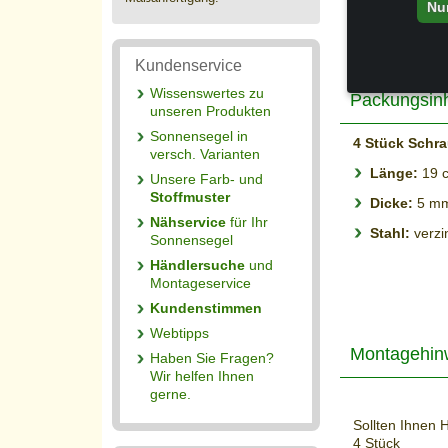
Nu
Sonnensegel
Kundenservice
Wissenswertes zu
Packungsinh
unseren Produkten
Sonnensegel in
4 Stück Schr
versch. Varianten
Länge:
19 
Unsere Farb- und
Stoffmuster
Dicke:
5 m
Nähservice
für Ihr
Stahl:
verzi
Sonnensegel
Händlersuche
und
Montageservice
Kundenstimmen
Webtipps
Montagehin
Haben Sie Fragen?
Wir helfen Ihnen
gerne.
Sollten Ihnen 
4 Stück