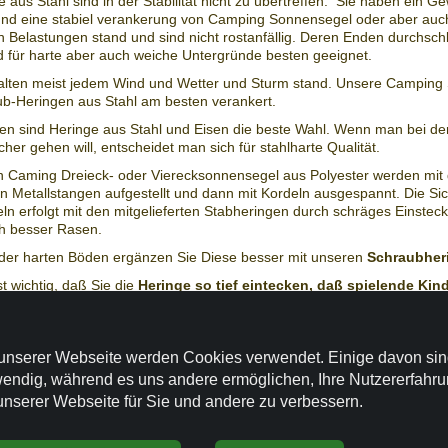
aus Stahl sind in der Stabilität nicht zu übertreffen. Sie haben ein G
nd eine stabiel verankerung von Camping Sonnensegel oder aber auch
 Belastungen stand und sind nicht rostanfällig. Deren Enden durchsch
d für harte aber auch weiche Untergründe besten geeignet.
halten meist jedem Wind und Wetter und Sturm stand. Unsere Camping
ub-Heringen aus Stahl am besten verankert.
en sind Heringe aus Stahl und Eisen die beste Wahl. Wenn man bei d
er gehen will, entscheidet man sich für stahlharte Qualität.
n Caming Dreieck- oder Vierecksonnensegel aus Polyester werden mit
 Metallstangen aufgestellt und dann mit Kordeln ausgespannt. Die Si
n erfolgt mit den mitgelieferten Stabheringen durch schräges Einsteck
h besser Rasen.
oder harten Böden ergänzen Sie Diese besser mit unseren
Schraubher
st wichtig, daß Sie die
Heringe so tief eintecken, daß spielende Kind
ng stolpern können
oder an den Füßen verletzten können.
tabiele Abspannen unserer Montagestängen sind die Schraubheringe s
unserer Webseite werden Cookies verwendet. Einige davon si
ntagestange 2,5 m Sonnensegel konkav
- für ein nur temporären Nu
endig, während es uns andere ermöglichen, Ihre Nutzererfahr
er Sonnensegel konkav.
unserer Webseite für Sie und andere zu verbessern.
ere Montagestange 2,7 m Sonnensegel konkav
- für eine längerda
ßer Sonennsegel konkav bis ca. 15 m2 Fläche.
ntagestange Sonnensegel konkav aus der Kombination von
Alu-Tele