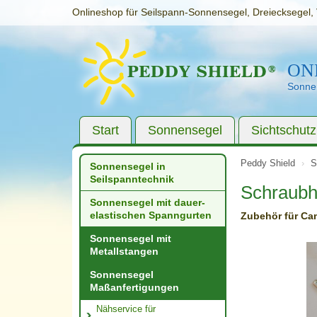
Onlineshop für Seilspann-Sonnensegel, Dreiecksegel, 
ON
Sonnen
Start
Sonnensegel
Sichtschutz
Peddy Shield
S
Sonnensegel in
Seilspanntechnik
Schraubhe
Sonnensegel mit dauer­
elastischen Spanngurten
Zubehör für Ca
Sonnensegel mit
Metallstangen
Sonnensegel
Maßanfertigungen
Nähservice für