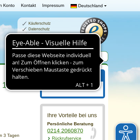
n Konto
Kontakt
Impressum
Deutschland
Käuferschutz
Datenschutz
Schnelle Lieferzeiten
Sichere Zahlung
Ihr Einkaufswagen
: 19 cm
Ihr Einkaufswagen ist leer.
Ihre Vorteile bei uns
Persönliche Beratung
0214 2060870
on 3 Tagen
Rückrufservice