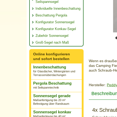
Seilspannsegel
Individuelle Innenbeschattung
Beschattung Pergola
Konfigurator Sonnensegel
Konfigurator Konkav-Segel
Zubehör Sonnensegel
Groß-Segel nach Maß
Online konfigurieren
und sofort bestellen
Wenn es draußen
das Camping Fie
Innenbeschattung
auch Schraub-He
für Glasdächer, Wintergärten und
Terrassenüberdachungen
Pergola Beschattung
Hersteller:
Peddy
mit Seilspanntechnik
Beschreibu
Sonnensegel gerade
Maßanfertigung bis 20 m²
Befestigung über Randsaum
4x Schraub
Sonnensegel konkav
Maßanfertigung bis 40 m²