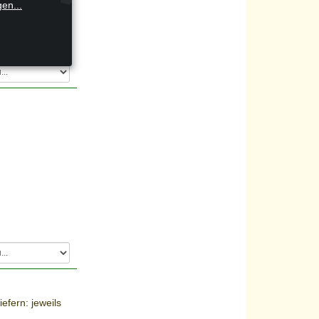
gen
...
efern: jeweils