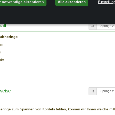
r notwendige akzeptieren
Alle akzeptieren
Einstellun
 konkav
und
Schraub-Erdanker Sonnensegel konkav.
alt
aubheringe
cm
m
nkt
weise
Heringe zum Spannen von Kordeln fehlen, können wir Ihnen welche mitli