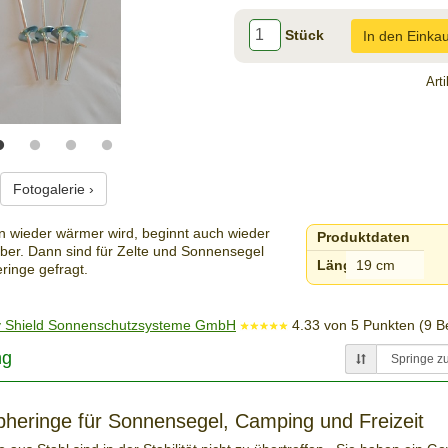
Stück
In den Einka
Art
Fotogalerie ›
 wieder wärmer wird, beginnt auch wieder
Produktdaten
ber. Dann sind für Zelte und Sonnensegel
Länge:
19 cm
ringe gefragt.
 Shield Sonnenschutzsysteme GmbH
4.33
von
5
Punkten (
9
Be
ng
heringe für Sonnensegel, Camping und Freizeit