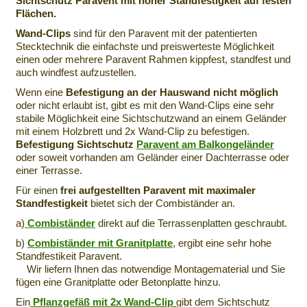
Sichtschutz Paravent mit hoher Standfestigkeit auf festen
Flächen.
Wand-Clips
sind für den Paravent mit der patentierten
Stecktechnik die einfachste und preiswerteste Möglichkeit
einen oder mehrere Paravent Rahmen kippfest, standfest und
auch windfest aufzustellen.
Wenn eine
Befestigung an der Hauswand nicht möglich
oder nicht erlaubt ist, gibt es mit den Wand-Clips eine sehr
stabile Möglichkeit eine Sichtschutzwand an einem Geländer
mit einem Holzbrett und 2x Wand-Clip zu befestigen.
Befestigung Sichtschutz
Paravent am Balkongeländer
oder soweit vorhanden am Geländer einer Dachterrasse oder
einer Terrasse.
Für einen
frei aufgestellten Paravent mit maximaler
Standfestigkeit
bietet sich der Combiständer an.
a)
Combiständer
direkt auf die Terrassenplatten geschraubt.
b)
Combiständer mit Granitplatte
, ergibt eine sehr hohe
Standfestikeit Paravent.
Wir liefern Ihnen das notwendige Montagematerial und Sie
fügen eine Granitplatte oder Betonplatte hinzu.
Ein
Pflanzgefäß mit 2x Wand-Clip
gibt dem Sichtschutz