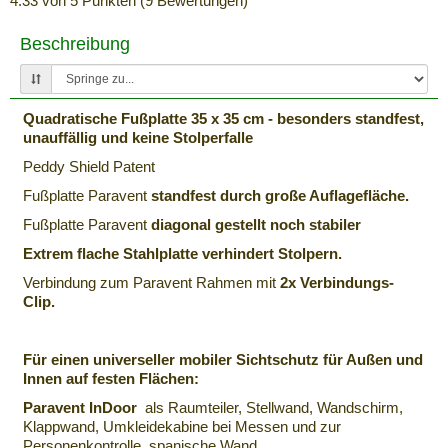
4.33
von
5
Punkten (
9
Bewertungen)
Beschreibung
Quadratische Fußplatte 35 x 35 cm - besonders standfest,
unauffällig und keine Stolperfalle
Peddy Shield Patent
Fußplatte Paravent
standfest durch große Auflagefläche.
Fußplatte Paravent
diagonal gestellt noch stabiler
Extrem flache Stahlplatte verhindert Stolpern.
Verbindung zum Paravent Rahmen mit
2x Verbindungs-
Clip.
Für einen universeller mobiler Sichtschutz für Außen und
Innen auf festen Flächen:
Paravent InDoor
als Raumteiler, Stellwand, Wandschirm,
Klappwand, Umkleidekabine bei Messen und zur
Personenkontrolle, spanische Wand