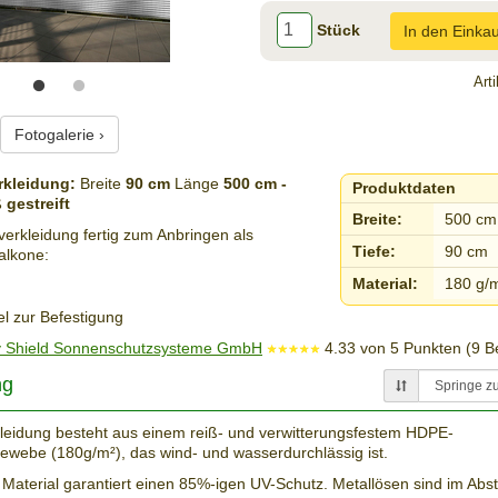
Stück
In den Einka
Art
Fotogalerie ›
kleidung:
Breite
90 cm
Länge
500 cm
-
Produktdaten
 gestreift
Breite:
500 cm
erkleidung fertig zum Anbringen als
Tiefe:
90 cm
alkone:
Material:
180 g/
l zur Befestigung
 Shield Sonnenschutzsysteme GmbH
4.33
von
5
Punkten (
9
Be
ng
leidung besteht aus einem reiß- und verwitterungsfestem HDPE-
ewebe (180g/m²), das wind- und wasserdurchlässig ist.
 Material garantiert einen 85%-igen UV-Schutz. Metallösen sind im Ab