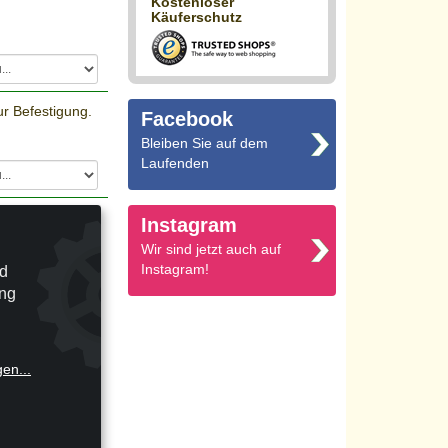
Kostenloser
Käuferschutz
r Befestigung.
Facebook
Bleiben Sie auf dem
Laufenden
r liegenden
Instagram
Wir sind jetzt auch auf
Instagram!
nd
ung
gen
...