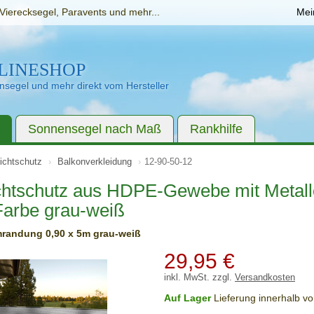
Vierecksegel, Paravents und mehr...
Mei
LINESHOP
segel und mehr direkt vom Hersteller
Sonnensegel nach Maß
Rankhilfe
ichtschutz
Balkonverkleidung
12-90-50-12
chtschutz aus HDPE-Gewebe mit Metal
Farbe grau-weiß
randung 0,90 x 5m grau-weiß
29,95
€
inkl. MwSt. zzgl.
Versandkosten
Auf Lager
Lieferung innerhalb v