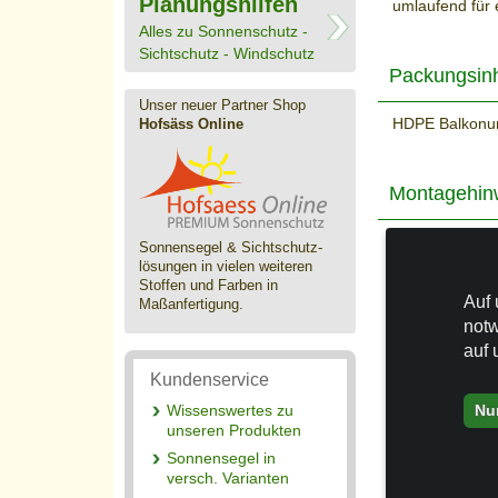
Planungshilfen
umlaufend für 
Alles zu Sonnenschutz -
Sichtschutz - Windschutz
Packungsinh
Unser neuer Partner Shop
HDPE Balkonum
Hofsäss Online
Montagehin
Mit der Kordel
Sonnensegel & Sichtschutz­
Konstruktion d
lösungen in vielen weiteren
Stoffen und Farben in
Auf 
Maßanfertigung.
notw
auf 
Kundenservice
Nu
Wissenswertes zu
unseren Produkten
Sonnensegel in
versch. Varianten