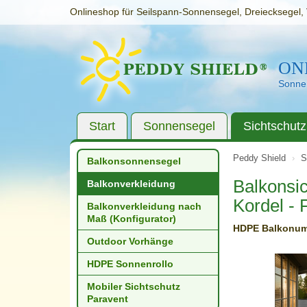
Onlineshop für Seilspann-Sonnensegel, Dreiecksegel, 
ON
Sonnen
Start
Sonnensegel
Sichtschutz
Peddy Shield
S
Balkonsonnensegel
Balkonsi
Balkonverkleidung
Kordel - 
Balkonverkleidung nach
Maß (Konfigurator)
HDPE Balkonum
Outdoor Vorhänge
HDPE Sonnenrollo
Mobiler Sichtschutz
Paravent