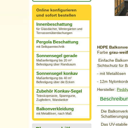
Online konfigurieren
und sofort bestellen
Innenbeschattung
für Glasdächer, Wintergärten und
Terrassenüberdachungen
Pergola Beschattung
mit Seilspanntechnik
HDPE Balkonver
Farbe
grau-weiß
Sonnensegel gerade
Einfache Balkonv
Maßanfertigung bis 20 m²
Befestigung über Randsaum
Sichtschutz für B
Sonnensegel konkav
- mit Metallösen
Maßanfertigung bis 40 m²
- 12m Nylonkorde
Befestigung über die Ecken
Hersteller:
Peddy
Zubehör Konkav-Segel
Teleskopmaste, Spanngurte,
Beschreibu
Zugfedern, Wandanker
Balkonverkleidung
Die Balkonverk
mit Metallösen, nach Maß
Schattierungsg
Das UV-stabile