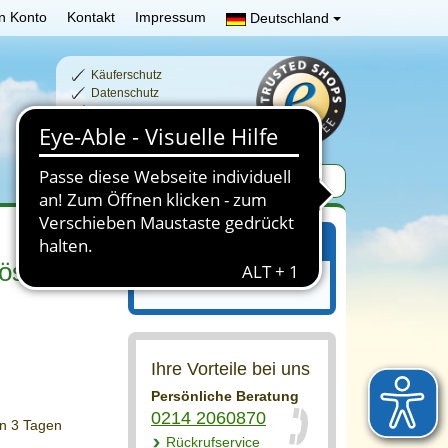
n Konto
Kontakt
Impressum
Deutschland
Käuferschutz
Datenschutz
Schnelle Lieferzeiten
Sichere Zahlung
Ihr Einkaufswagen
lösen und
Ihr Einkaufswagen ist leer.
Ihre Vorteile bei uns
Persönliche Beratung
0214 2060870
on 3 Tagen
Rückrufservice