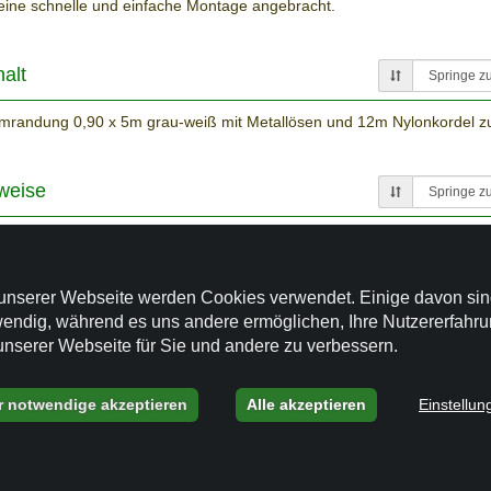
eine schnelle und einfache Montage angebracht.
alt
randung 0,90 x 5m grau-weiß mit Metallösen und 12m Nylonkordel zu
weise
 können Sie die Balkonverkleidung stabil am Handlauf oder der darunte
es Balkongeländers befestigen.
unserer Webseite werden Cookies verwendet. Einige davon si
endig, während es uns andere ermöglichen, Ihre Nutzererfahr
unserer Webseite für Sie und andere zu verbessern.
r notwendige akzeptieren
Alle akzeptieren
Einstellun