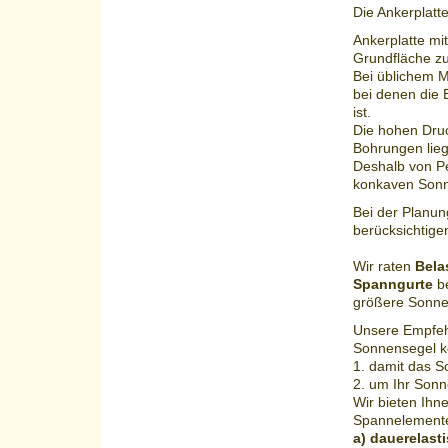
Die Ankerplatte
Ankerplatte mi
Grundfläche zu
Bei üblichem M
bei denen die 
ist.
Die hohen Dru
Bohrungen lieg
Deshalb von Pe
konkaven Sonn
Bei der Planun
berücksichtige
Wir raten
Bela
Spanngurte
be
größere Sonne
Unsere Empfehl
Sonnensegel k
1. damit das S
2. um Ihr Sonn
Wir bieten Ihne
Spannelement
a) dauerelast