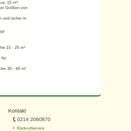
 ca. 15 m².
iner Größen von
n und sicher in
ld!
he 15 - 25 m².
 für
che 30 - 40 m².
Kontakt
0214 2060870
Rückrufservice