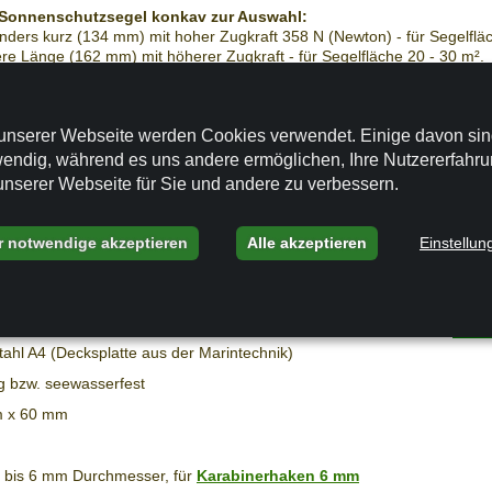
 Sonnenschutzsegel konkav zur Auswahl:
ders kurz (134 mm) mit hoher Zugkraft 358 N (Newton) - für Segelfläc
ere Länge (162 mm) mit höherer Zugkraft - für Segelfläche 20 - 30 m².
(296 mm) mit besonders langem Federweg und weicher Abfederung -
 - 30 m².
ellang (204 mm) mit besonders hoher Federkraft (435 N) - - für Segelflä
unserer Webseite werden Cookies verwendet. Einige davon si
endig, während es uns andere ermöglichen, Ihre Nutzererfahr
alt
unserer Webseite für Sie und andere zu verbessern.
r notwendige akzeptieren
Alle akzeptieren
Einstellun
alter ist gedacht für Sonnensegel konkav mit einer
u 25 m².
stahl A4 (Decksplatte aus der Marintechnik)
g bzw. seewasserfest
m x 60 mm
 bis 6 mm Durchmesser, für
Karabinerhaken
6 mm