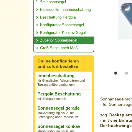
Seilspannsegel
Individuelle Innenbeschattung
Beschattung Pergola
Konfigurator Sonnensegel
Konfigurator Konkav-Segel
Zubehör Sonnensegel
Groß-Segel nach Maß
Online konfigurieren
und sofort bestellen
Innenbeschattung
für Glasdächer, Wintergärten und
Terrassenüberdachungen
Pergola Beschattung
Sonnensegelmon
mit Seilspanntechnik
- für Sonnensege
Sonnensegel gerade
.
Maßanfertigung bis 20 m²
sog.
Decksplatt
Befestigung über Randsaum
- mit vier Boh
Der hochwerige 
Sonnensegel konkav
Maßanfertigung bis 40 m²