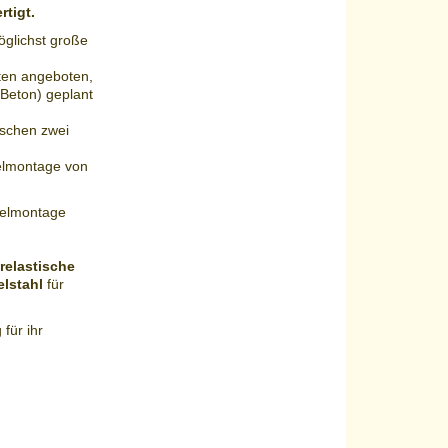
rtigt.
glichst große
tten angeboten,
 Beton) geplant
ischen zwei
gelmontage von
gelmontage
elastische
lstahl
für
für ihr