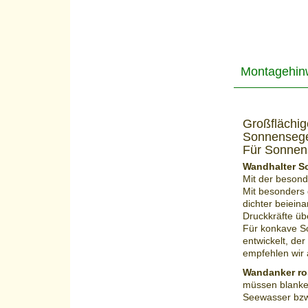
Montagehin
Großflächig
Sonnensege
Für Sonnens
Wandhalter S
Mit der besond
Mit besonders
dichter beieina
Druckkräfte ü
Für konkave So
entwickelt, der
empfehlen wir
Wandanker ro
müssen blanke 
Seewasser bzw