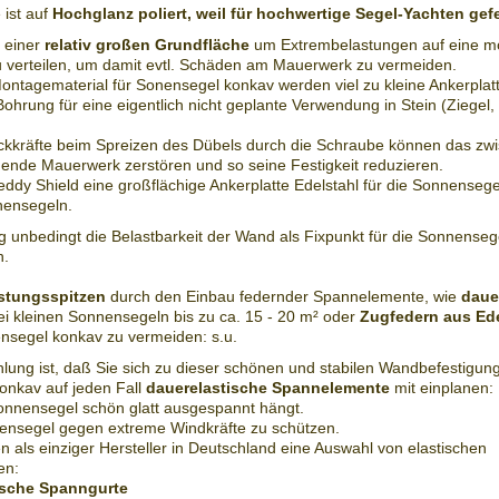
 ist auf
Hochglanz poliert, weil für hochwertige Segel-Yachten gefe
t einer
relativ großen Grundfläche
um Extrembelastungen auf eine mö
 verteilen, um damit evtl. Schäden am Mauerwerk zu vermeiden.
ontagematerial für Sonensegel konkav werden viel zu kleine Ankerpla
Bohrung für eine eigentlich nicht geplante Verwendung in Stein (Ziegel,
ckkräfte beim Spreizen des Dübels durch die Schraube können das zw
ende Mauerwerk zerstören und so seine Festigkeit reduzieren.
ddy Shield eine großflächige Ankerplatte Edelstahl für die Sonnense
ensegeln.
g unbedingt die Belastbarkeit der Wand als Fixpunkt für die Sonnense
n.
stungsspitzen
durch den Einbau federnder Spannelemente, wie
dauer
i kleinen Sonnensegeln bis zu ca. 15 - 20 m² oder
Zugfedern aus Ede
nsegel konkav zu vermeiden: s.u.
ung ist, daß Sie sich zu dieser schönen und stabilen Wandbefestigung 
onkav auf jeden Fall
dauerelastische Spannelemente
mit einplanen:
onnensegel schön glatt ausgespannt hängt.
ensegel gegen extreme Windkräfte zu schützen.
n als einziger Hersteller in Deutschland eine Auswahl von elastischen
en:
ische Spanngurte