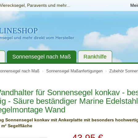
Vierecksegel, Paravents und mehr...
Mei
LINESHOP
segel und mehr direkt vom Hersteller
Sonnensegel nach Maß
Rankhilfe
onnensegel nach Maß
Sonnensegel Maßanfertigungen
Zubehör Sonnen
Wandhalter für Sonnensegel konkav - be
ig - Säure beständiger Marine Edelstahl
egelmontage Wand
g Sonnensegel konkav mit Ankerplatte mit besonders hochwertig
5 m² Segelfläche
43,95
€