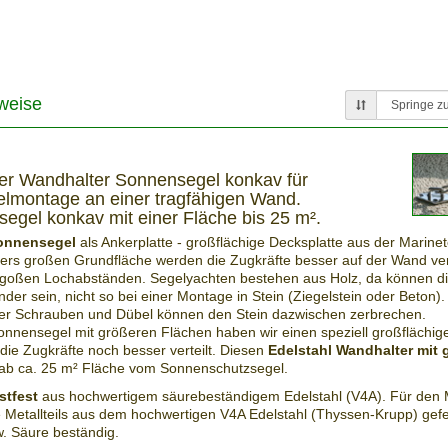
weise
er Wandhalter Sonnensegel konkav für
lmontage an einer tragfähigen Wand.
egel konkav mit einer Fläche bis 25 m².
onnensegel
als Ankerplatte - großflächige Decksplatte aus der Marinet
ers großen Grundfläche werden die Zugkräfte besser auf der Wand vert
 goßen Lochabständen. Segelyachten bestehen aus Holz, da können d
nder sein, nicht so bei einer Montage in Stein (Ziegelstein oder Beton)
ber Schrauben und Dübel können den Stein dazwischen zerbrechen.
nnensegel mit größeren Flächen haben wir einen speziell großflächi
 die Zugkräfte noch besser verteilt. Diesen
Edelstahl Wandhalter mit
 ab ca. 25 m² Fläche vom Sonnenschutzsegel.
stfest
aus hochwertigem säurebeständigem Edelstahl (V4A). Für den 
Metallteils aus dem hochwertigen V4A Edelstahl (Thyssen-Krupp) gefert
. Säure beständig.