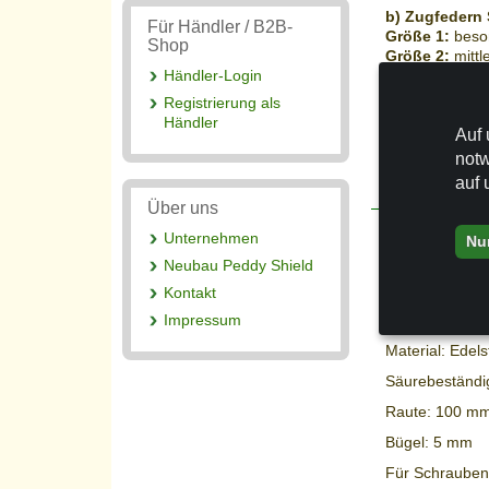
b) Zugfedern
Für Händler / B2B-
Größe 1:
beson
Shop
Größe 2:
mittl
Größe 3:
lang 
Händler-Login
Segelfläche 20
Registrierung als
Größe 4
: mitt
Händler
Auf 
notw
Packungsinh
auf 
Über uns
Unternehmen
Nu
Neubau Peddy Shield
Dieser Wandh
Fläche bis z
Kontakt
1 Stück
Impressum
Material: Edel
Säurebeständi
Raute: 100 m
Bügel: 5 mm
Für Schrauben