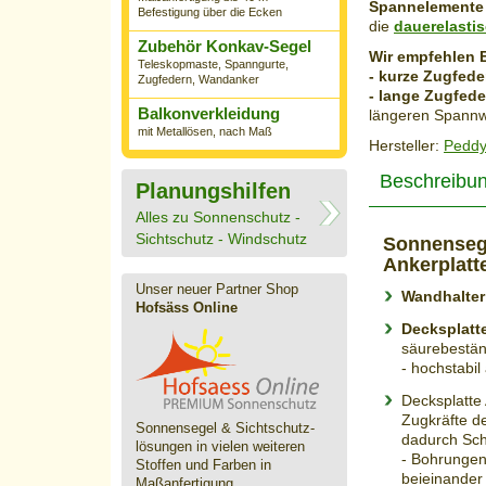
Spannelemente f
Befestigung über die Ecken
die
dauerelasti
Zubehör Konkav-Segel
Wir empfehlen 
Teleskopmaste, Spanngurte,
- kurze Zugfed
Zugfedern, Wandanker
- lange Zugfed
Balkonverkleidung
längeren Spann
mit Metallösen, nach Maß
Hersteller:
Peddy
Beschreibu
Planungshilfen
Alles zu Sonnenschutz -
Sichtschutz - Windschutz
Sonnensege
Ankerplatt
Unser neuer Partner Shop
Wandhalter
Hofsäss Online
Decksplatte
säurebestän
- hochstabil
Decksplatte
Zugkräfte d
Sonnensegel & Sichtschutz­
dadurch Sc
lösungen in vielen weiteren
- Bohrungen 
Stoffen und Farben in
beieinander
Maßanfertigung.