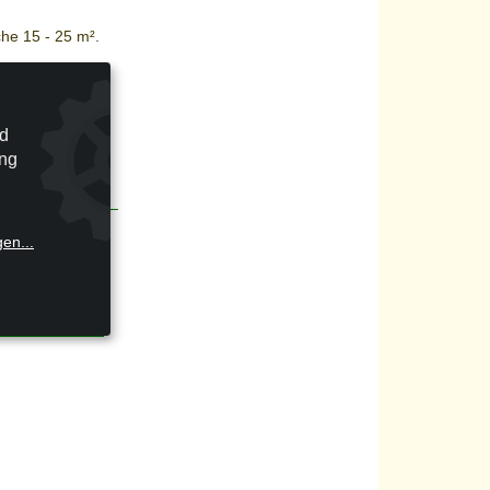
he 15 - 25 m².
 für
che 30 - 40 m².
nd
ung
gen
...