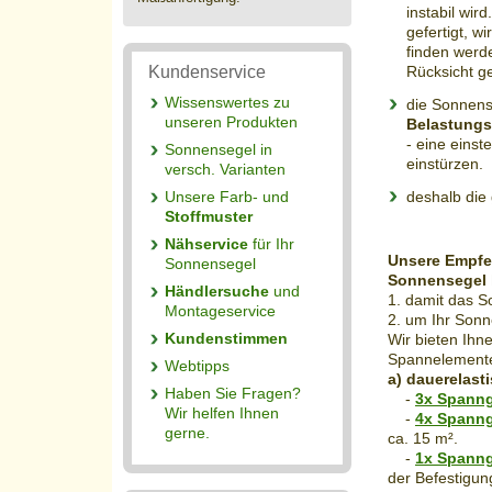
instabil wir
gefertigt, w
finden werd
Rücksicht 
Kundenservice
Wissenswertes zu
die Sonnens
unseren Produkten
Belastungs
- eine eins
Sonnensegel in
einstürzen.
versch. Varianten
deshalb die
Unsere Farb- und
Stoffmuster
Nähservice
für Ihr
Unsere Empfeh
Sonnensegel
Sonnensegel k
Händlersuche
und
1. damit das S
Montageservice
2. um Ihr Sonn
Kundenstimmen
Wir bieten Ihne
Spannelement
Webtipps
a) dauerelast
Haben Sie Fragen?
-
3x Spanng
Wir helfen Ihnen
-
4x Spanng
gerne.
ca. 15 m².
-
1x Spanng
der Befestigun