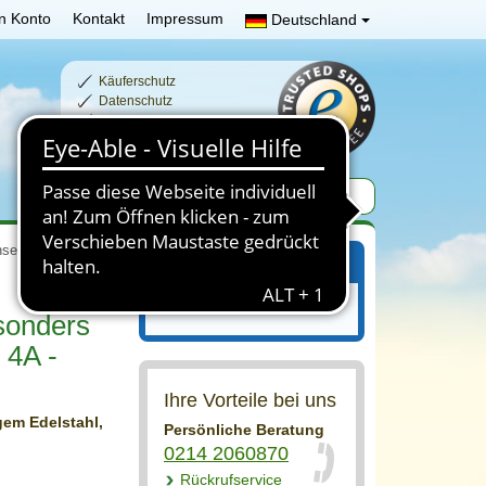
n Konto
Kontakt
Impressum
Deutschland
Käuferschutz
Datenschutz
Schnelle Lieferzeiten
Sichere Zahlung
segel
Ihr Einkaufswagen
Ihr Einkaufswagen ist leer.
sonders
 4A -
Ihre Vorteile bei uns
em Edelstahl,
Persönliche Beratung
0214 2060870
Rückrufservice