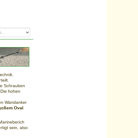
echnik.
eilt.
ie Schrauben
. Die hohen
gen Wandanker
 goßem Oval
Marineberich
igt sein, also