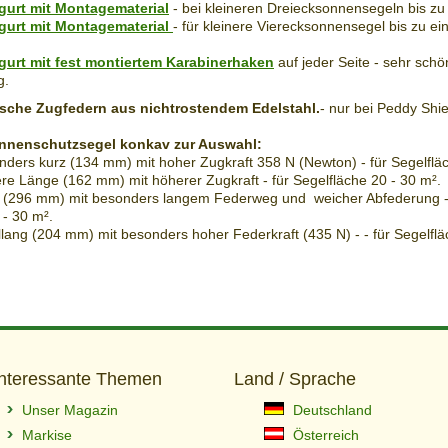
gurt mit Montagematerial
- bei kleineren Dreiecksonnensegeln bis zu
gurt mit Montagematerial
- für kleinere Vierecksonnensegel bis zu e
gurt mit fest montiertem Karabinerhaken
auf jeder Seite - sehr schö
g.
ische Zugfedern aus nichtrostendem Edelstahl.
- nur bei Peddy Shie
nnenschutzsegel konkav zur Auswahl:
ders kurz (134 mm) mit hoher Zugkraft 358 N (Newton) - für Segelfläc
ere Länge (162 mm) mit höherer Zugkraft - für Segelfläche 20 - 30 m².
(296 mm) mit besonders langem Federweg und weicher Abfederung -
 - 30 m².
ellang (204 mm) mit besonders hoher Federkraft (435 N) - - für Segelflä
Interessante Themen
Land / Sprache
Unser Magazin
Deutschland
Markise
Österreich