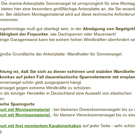
d. Die marine Ankerplatte Sonnensegel ist urnsprünglich für eine Montag
ir bieten hier eine besonders großflächige Ankerplatte an, die Sie woand
en. Bei üblichem Montagematerial wird auf diese technische Anforderu
genommen.
egelmontage muß gut überlegt sein, in der
Abwägung von Segelgrö
fähigkeit der Fixpunkte
, wie Dachsparren oder Mauerwerk!
teinige Garagenwand kann bei extrem hohen Windkräften überfordert se
 große Grundläche der Ankerplatte: Wandhalter für Sonnensegel.
lung ist, daß Sie sich zu dieser schönen und stabilen Wandbefes
onkav auf jeden Fall dauerelastische Spannelemente mit einpla
onnensegel schön glatt ausgespannt hängt.
ensegel gegen extreme Windkräfte zu schützen.
n als einziger Hersteller in Deutschland eine Auswahl von elastischen
en:
ische Spanngurte
urt mit Montagematerial
- bei kleineren Dreiecksonnensegeln bis zu 
urt mit Montagematerial
- für kleinere Vierecksonnensegel bis zu ei
urt mit fest montiertem Karabinerhaken
auf jeder Seite - sehr schön
g.