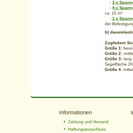
-
3 x Spann
-
4 x Spann
ca. 15 m².
-
1 x Spann
der Befestigun
b) dauerelast
Zugfedern So
Größe 1:
beson
Größe 2:
mittl
Größe 3:
lang 
Segelfläche 20
Größe 4
: mitt
Informationen
Zahlung und Versand
Haftungsausschluss