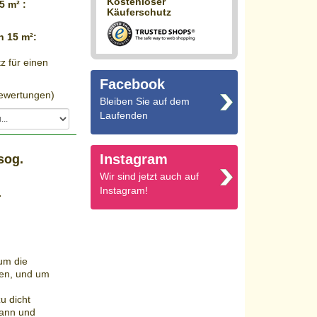
Kostenloser
5 m² :
Käuferschutz
n 15 m²:
z für einen
Facebook
wertungen)
Bleiben Sie auf dem
Laufenden
Instagram
sog.
Wir sind jetzt auch auf
Instagram!
.
 um die
len, und um
u dicht
kann und