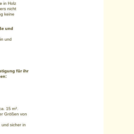
e in Holz
ers nicht
ng keine
ße und
in und
tigung für ihr
nen:
ca. 15 m².
ner Größen von
 und sicher in