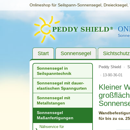
Onlineshop für Seilspann-Sonnensegel, Dreiecksegel, 
ON
Sonnen
Start
Sonnensegel
Sichtschutz
Peddy Shield
S
Sonnensegel in
Seilspanntechnik
13-90-36-01
Sonnensegel mit dauer­
Kleiner 
elastischen Spanngurten
großfläch
Sonnensegel mit
Sonnens
Metallstangen
Sonnensegel
Wandbefestigun
Maßanfertigungen
für bis zu ca. 2
Nähservice für