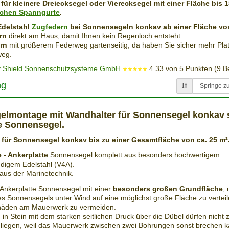
ür kleinere Dreiecksegel oder Vierecksegel mit einer Fläche bis 1
schen Spanngurte
.
Edelstahl
Zugfedern
bei Sonnensegeln konkav ab einer Fläche vo
ern
direkt am Haus, damit Ihnen kein Regenloch entsteht.
ern
mit größerem Federweg gartenseitig, da haben Sie sicher mehr Plat
weg.
 Shield Sonnenschutzsysteme GmbH
4.33
von
5
Punkten (
9
Be
ng
lmontage mit Wandhalter für Sonnensegel konkav 
e Sonnensegel.
 für Sonnensegel konkav bis zu einer Gesamtfläche von ca. 25 m²
 - Ankerplatte
Sonnensegel komplett aus besonders hochwertigem
digem Edelstahl (V4A).
 aus der Marinetechnik.
 Ankerplatte Sonnensegel mit einer
besonders großen Grundfläche
,
es Sonnensegels unter Wind auf eine möglichst große Fläche zu vertei
häden am Mauerwerk zu vermeiden.
in Stein mit dem starken seitlichen Druck über die Dübel dürfen nicht z
 liegen, weil das Mauerwerk zwischen zwei Bohrungen sonst brechen 