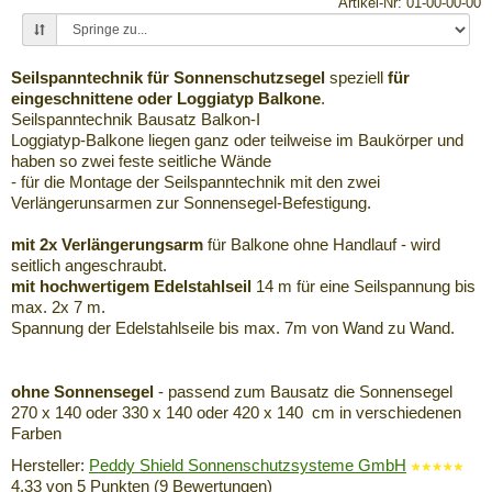
Artikel-Nr: 01-00-00-00
Seilspanntechnik für Sonnenschutzsegel
speziell
für
eingeschnittene oder Loggiatyp Balkone
.
Seilspanntechnik Bausatz Balkon-I
Loggiatyp-Balkone liegen ganz oder teilweise im Baukörper und
haben so zwei feste seitliche Wände
- für die Montage der Seilspanntechnik mit den zwei
Verlängerunsarmen zur Sonnensegel-Befestigung.
mit 2x Verlängerungsarm
für Balkone ohne Handlauf - wird
seitlich angeschraubt.
mit hochwertigem Edelstahlseil
14 m für eine Seilspannung bis
max. 2x 7 m.
Spannung der Edelstahlseile bis max. 7m von Wand zu Wand.
ohne Sonnensegel
- passend zum Bausatz die Sonnensegel
270 x 140 oder 330 x 140 oder 420 x 140 cm in verschiedenen
Farben
Hersteller:
Peddy Shield Sonnenschutzsysteme GmbH
4.33
von
5
Punkten (
9
Bewertungen)