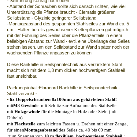
- Seilführung schräg nach oben
- Abstand der Schrauben sollte sich danach richten, wie viel
Unterstützung die Pflanze braucht - Clematis größerer
Seilabstand - Glyzinie geringerer Seilabstand
-Montageabstand des gespannten Stahlseiles zur Wand ca. 5
cm - Halten bereits gewachsener Kletterpflanzen gut möglich
mit der Führung des Seiles über die Pflanzenteile in einem
beliebigen Abstand zur Wand - evtl. eine Überlänge des Seiles
stehen lassen, um den Seilabstand zur Wand später noch der
wachsenden Pflanze anpassen zu können
Diese Rankhilfe in Seilspanntechnik aus verzinktem Stahl
macht sich mit dem 1,8 mm dicken hochwertigem Stahlseil
fast unsichtbar.
Packungsinhalt:Floracord Rankhilfe in Seilspanntechnik -
Stahl verzinkt -
-
6x Doppelschrauben 8x100mm aus gehärtetem Stahl!
mit
M8 Gewinde
mit Schlitz zur Aufnahme des Stahlseile
mit
Holzgewinde
für die Montage in Holz oder Stein (mit
Dübeln)
mit
Flachstelle
zum leichten Fassen u. Drehen mit einer Zange,
für einen
Montageabstand
des Seiles ca. 40 bis 60 mm
zum Spannen von
10 m
flexiblem, hochwertigem Stahlseil
: