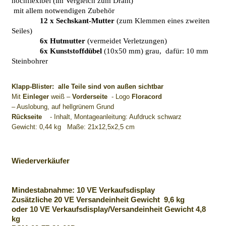
hochflexibel (im Vergleich zum Draht)
mit allem notwendigen Zubehör
12 x Sechskant-Mutter
(zum Klemmen eines zweiten
Seiles)
6x Hutmutter
(vermeidet Verletzungen)
6x Kunststoffdübel
(10x50 mm) grau, dafür: 10 mm
Steinbohrer
Klapp-Blister:
alle Teile sind von außen sichtbar
Mit
Einleger
weiß –
Vorderseite
- Logo
Floracord
– Auslobung, auf hellgrünem Grund
Rückseite
- Inhalt, Montageanleitung: Aufdruck schwarz
Gewicht: 0,44 kg Maße: 21x12,5x2,5 cm
Wiederverkäufer
Mindestabnahme: 10 VE Verkaufsdisplay
Zusätzliche 20 VE Versandeinheit Gewicht 9,6 kg
oder 10 VE Verkaufsdisplay/Versandeinheit Gewicht 4,8
kg