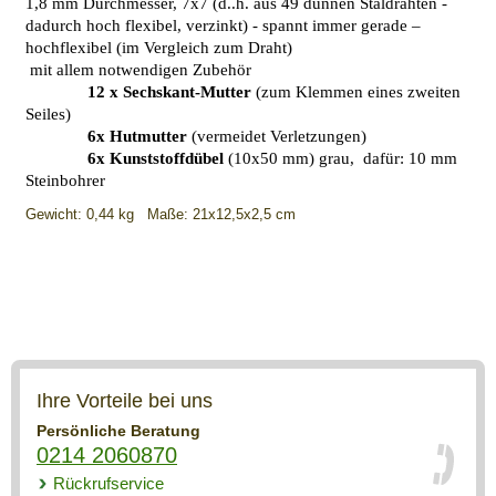
1,8 mm Durchmesser, 7x7 (d..h. aus 49 dünnen Staldrähten -
dadurch hoch flexibel, verzinkt) -
spannt immer gerade –
hochflexibel (im Vergleich zum Draht)
mit allem notwendigen Zubehör
12 x Sechskant-Mutter
(zum Klemmen eines zweiten
Seiles)
6x Hutmutter
(vermeidet Verletzungen)
6x Kunststoffdübel
(10x50 mm) grau, dafür: 10 mm
Steinbohrer
Gewicht: 0,44 kg Maße: 21x12,5x2,5 cm
Ihre Vorteile bei uns
Persönliche Beratung
0214 2060870
Rückrufservice