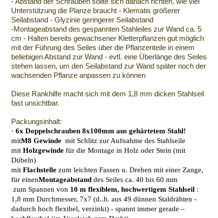
- Abstand der Schrauben sollte sich danach richten, wie viel
Unterstützung die Planze braucht - Klematis größerer
Seilabstand - Glyzinie geringerer Seilabstand
-Montageabstand des gespannten Stahleiles zur Wand ca. 5
cm - Halten bereits gewachsener Kletterpflanzen gut möglich
mit der Führung des Seiles über die Pflanzenteile in einem
beliebigen Abstand zur Wand - evtl. eine Überlänge des Seiles
stehen lassen, um den Seilabstand zur Wand später noch der
wachsenden Pflanze anpassen zu können
Diese Rankhilfe macht sich mit dem 1,8 mm dicken Stahlseil
fast unsichtbar.
Packungsinhalt:
-
6x Doppelschrauben 8x100mm aus gehärtetem Stahl!
mit
M8 Gewinde
mit Schlitz zur Aufnahme des Stahlseile
mit
Holzgewinde
für die Montage in Holz oder Stein (mit
Dübeln)
mit
Flachstelle
zum leichten Fassen u. Drehen mit einer Zange,
für einen
Montageabstand
des Seiles ca. 40 bis 60 mm
zum Spannen von
10 m
flexiblem, hochwertigem Stahlseil
:
1,8 mm Durchmesser, 7x7 (d..h. aus 49 dünnen Staldrähten -
dadurch hoch flexibel, verzinkt) -
spannt immer gerade –