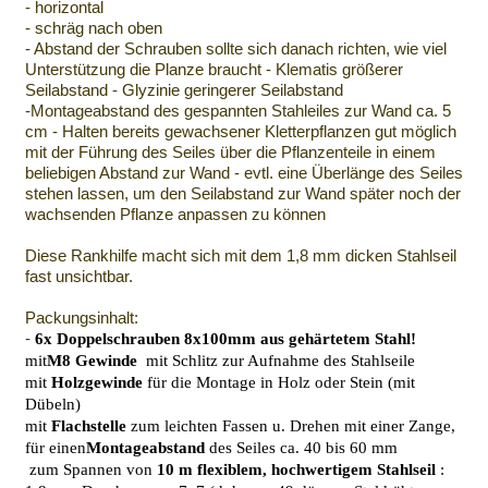
- horizontal
- schräg nach oben
- Abstand der Schrauben sollte sich danach richten, wie viel
Unterstützung die Planze braucht - Klematis größerer
Seilabstand - Glyzinie geringerer Seilabstand
-Montageabstand des gespannten Stahleiles zur Wand ca. 5
cm - Halten bereits gewachsener Kletterpflanzen gut möglich
mit der Führung des Seiles über die Pflanzenteile in einem
beliebigen Abstand zur Wand - evtl. eine Überlänge des Seiles
stehen lassen, um den Seilabstand zur Wand später noch der
wachsenden Pflanze anpassen zu können
Diese Rankhilfe macht sich mit dem 1,8 mm dicken Stahlseil
fast unsichtbar.
Packungsinhalt:
-
6x Doppelschrauben 8x100mm aus gehärtetem Stahl!
mit
M8 Gewinde
mit Schlitz zur Aufnahme des Stahlseile
mit
Holzgewinde
für die Montage in Holz oder Stein (mit
Dübeln)
mit
Flachstelle
zum leichten Fassen u. Drehen mit einer Zange,
für einen
Montageabstand
des Seiles ca. 40 bis 60 mm
zum Spannen von
10 m
flexiblem, hochwertigem Stahlseil
: